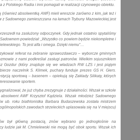
z Polskiego Radia i inni pomagali w realizacji czynowego obiektu.
również absolwentką AWF) mieli wreszcie zarówno z kim, jak też i
ów z Sadownego zamieszczana na łamach Trybuny Mazowieckiej jest
 przeszedł na zasłużony odpoczynek. Gdy jednak ostatnio spytaliśmy
w Sadownem powiedział: „Wszystko co powiem będzie niekompletne i
elewskiego. To jest alfa i omega. Dzięki niemu”…
Szykował referat na zebranie sprawozdawczo – wyborcze gminnych
zmowie z nami podkreślał zasługi patronów. Wielkim sojusznikiem
sz Gozdur (który znajduje się we władzach RW LZS i jest piątym
bierze naczelnik S. Klimek, puchary funduje prezes GS H. Giers.
stycją sportową – basenem – opiekują się Zakłady Silikaty, których
nteresowanie sportem.
nalizował, że już chyba zrezygnuje z działalności. Wszak w szkole
ody absolwent AWF Krzysztof Kądziela. Wszak młodzież Sadownego
(w ub. roku biathlonistka Barbara Budaszewska została mistrzem
gólnopolskich zawodach strzeleckich uplasowała się na V miejscu)
ów był główną postacią, znów wybrano go jednogłośnie na
y ludzie jak M. Chmielewski nie mogą być obok sportu. Wszak ich