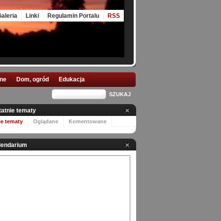
aleria
Linki
Regulamin Portalu
RSS
nne
Dom, ogród
Edukacja
tatnie tematy
ie tematy
Oglądane
Komentowane
lendarium