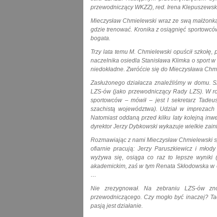
przewodniczący WKZZ), red. Irena Klepuszewska 
Mieczysław Chmielewski wraz ze swą małżonką (
gdzie trenować. Kronika z osiągnięć sportowc
bogata.
Trzy lata temu M. Chmielewski opuścił szkołę,
naczelnika osiedla Stanisława Klimka o sport 
niedokładne. Zwróćcie się do Mieczysława Chmi
Zasłużonego działacza znaleźliśmy w domu. 
LZS-ów (jako przewodniczący Rady LZS). W ro
sportowców – mówił – jest I sekretarz Tadeu
szachistą województwa). Udział w imprezach 
Natomiast oddaną przed kilku laty kolejną inwe
dyrektor Jerzy Dybkowski wykazuje wielkie zai
Rozmawiając z nami Mieczysław Chmielewski syg
ofiarnie pracują: Jerzy Paruszkiewicz i mł
wyżywa się, osiąga co raz to lepsze wyniki 
akademickim, zaś w tym Renata Skłodowska w o
…
Nie zrezygnował. Na zebraniu LZS-ów zn
przewodniczącego. Czy mogło być inaczej? Tac
pasją jest działanie.