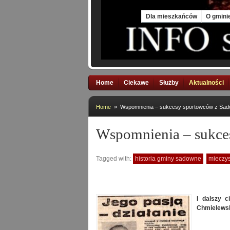
Thu, 6 Aug 2026
Dla mieszkańców
O gmini
Home
Ciekawe
Służby
Aktualności
Home
» Wspomnienia – sukcesy sportowców z Sa
Wspomnienia – sukce
Tagged with:
historia gminy sadowne
mieczy
I dalszy 
Chmielewsk