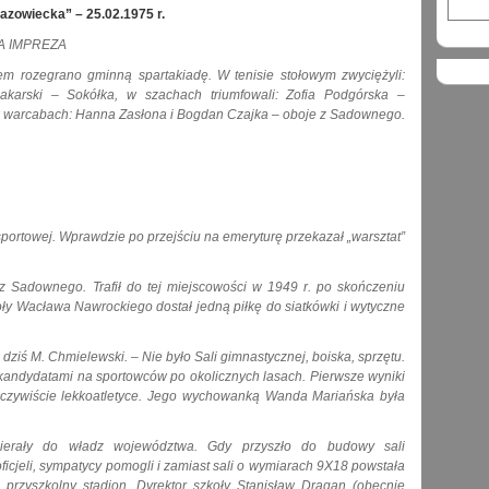
azowiecka” – 25.02.1975 r.
A IMPREZA
 rozegrano gminną spartakiadę. W tenisie stołowym zwyciężyli:
arski – Sokółka, w szachach triumfowali: Zofia Podgórska –
 w warcabach: Hanna Zasłona i Bogdan Czajka – oboje z Sadownego.
sportowej. Wprawdzie po przejściu na emeryturę przekazał „warsztat”
Sadownego. Trafił do tej miejscowości w 1949 r. po skończeniu
ły Wacława Nawrockiego dostał jedną piłkę do siatkówki i wytyczne
ziś M. Chmielewski. – Nie było Sali gimnastycznej, boiska, sprzętu.
z kandydatami na sportowców po okolicznych lasach. Pierwsze wyniki
 i oczywiście lekkoatletyce. Jego wychowanką Wanda Mariańska była
erały do władz województwa. Gdy przyszło do budowy sali
icjeli, sympatycy pomogli i zamiast sali o wymiarach 9X18 powstała
przyszkolny stadion. Dyrektor szkoły Stanisław Dragan (obecnie