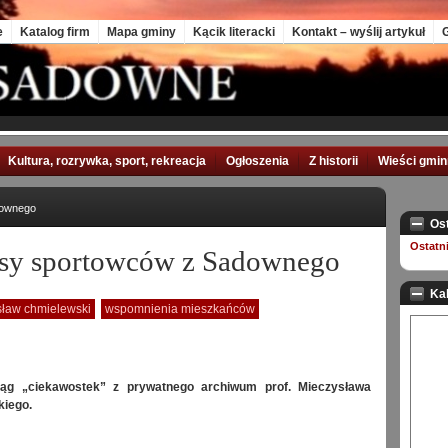
e
Katalog firm
Mapa gminy
Kącik literacki
Kontakt – wyślij artykuł
G
Kultura, rozrywka, sport, rekreacja
Ogłoszenia
Z historii
Wieści gmi
downego
Os
Ostatn
sy sportowców z Sadownego
Ka
sław chmielewski
wspomnienia mieszkańców
ciąg „ciekawostek” z prywatnego archiwum prof. Mieczysława
iego.