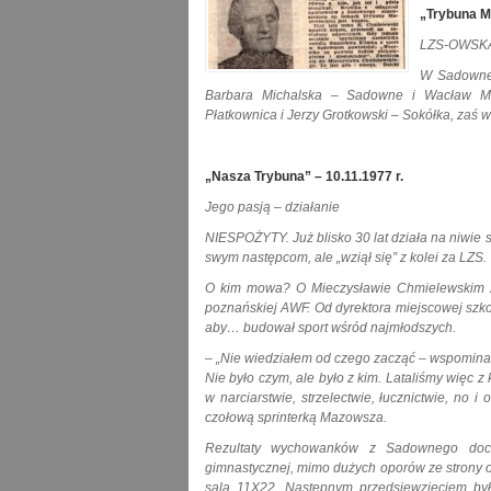
„Trybuna M
LZS-OWSK
W Sadownem
Barbara Michalska – Sadowne i Wacław Mak
Płatkownica i Jerzy Grotkowski – Sokółka, zaś
„Nasza Trybuna” – 10.11.1977 r.
Jego pasją – działanie
NIESPOŻYTY. Już blisko 30 lat działa na niwie 
swym następcom, ale „wziął się” z kolei za LZS.
O kim mowa? O Mieczysławie Chmielewskim z 
poznańskiej AWF. Od dyrektora miejscowej szko
aby… budował sport wśród najmłodszych.
– „Nie wiedziałem od czego zacząć – wspomina d
Nie było czym, ale było z kim. Lataliśmy więc 
w narciarstwie, strzelectwie, łucznictwie, no
czołową sprinterką Mazowsza.
Rezultaty wychowanków z Sadownego doci
gimnastycznej, mimo dużych oporów ze strony of
sala 11X22. Następnym przedsięwzięciem był 