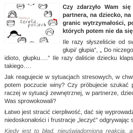
Czy zdarzyło Wam się 
partnera, na dziecko, na
granic wytrzymałości, p
których potem nie da si
Ile razy słyszeliście od s
głupi/ głupia”, „ Do niczeg
idioto, głupku….” Ile razy daliście dziecku kla
takiego….
Jak reagujecie w sytuacjach stresowych, w chw
potem poczucie winy? Czy próbujecie szukać 
raczej w sytuacji zewnętrznej, w partnerze, dzie
Was sprowokowali?
Łatwo jest stracić cierpliwość, dać się wyprowa
niedoskonałości i frustracje „leczyć” odgrywając 
Kiedy jest to błąd, nieuświadomiona reakcja, a