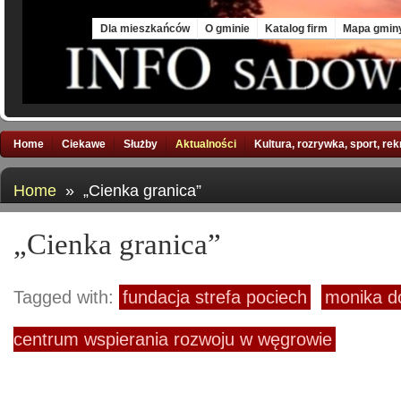
Fri, 7 Aug 2026
Dla mieszkańców
O gminie
Katalog firm
Mapa gmin
Home
Ciekawe
Służby
Aktualności
Kultura, rozrywka, sport, re
Home
» „Cienka granica”
„Cienka granica”
Tagged with:
fundacja strefa pociech
monika d
centrum wspierania rozwoju w węgrowie