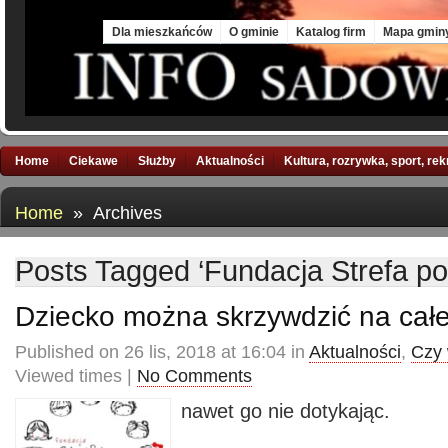
Mon, 10 Aug 2026
Dla mieszkańców
O gminie
Katalog firm
Mapa gmin
Home
Ciekawe
Służby
Aktualności
Kultura, rozrywka, sport, re
Home
» Archives
Posts Tagged ‘Fundacja Strefa po
Dziecko można skrzywdzić na całe
Published on 26 lis, 2018 at 16:04 in
Aktualności
,
Czy 
Viewed times |
No Comments
nawet go nie dotykając.