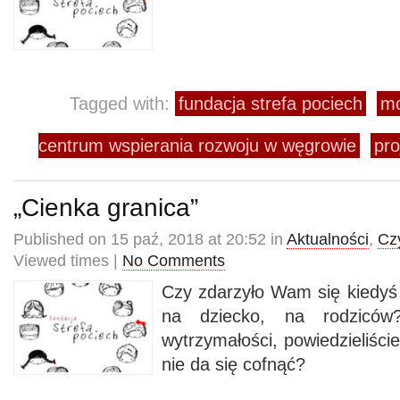
Tagged with:
fundacja strefa pociech
mo
centrum wspierania rozwoju w węgrowie
pro
„Cienka granica”
Published on 15 paź, 2018 at 20:52 in
Aktualności
,
Cz
Viewed times |
No Comments
Czy zdarzyło Wam się kiedyś 
na dziecko, na rodziców?
wytrzymałości, powiedzieliści
nie da się cofnąć?