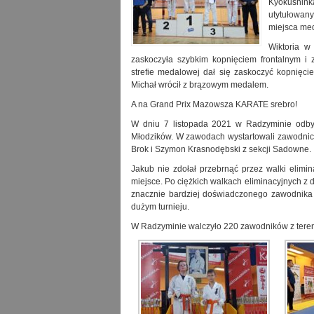
Kyokushinka
utytułowan
miejsca me
Wiktoria w 
zaskoczyła szybkim kopnięciem frontalnym i
strefie medalowej dał się zaskoczyć kopnięcie
Michał wrócił z brązowym medalem.
A na Grand Prix Mazowsza KARATE srebro!
W dniu 7 listopada 2021 w Radzyminie odb
Młodzików. W zawodach wystartowali zawodnicy
Brok i Szymon Krasnodębski z sekcji Sadowne.
Jakub nie zdołał przebrnąć przez walki elimin
miejsce. Po ciężkich walkach eliminacyjnych z 
znacznie bardziej doświadczonego zawodnika z 
dużym turnieju.
W Radzyminie walczyło 220 zawodników z tere