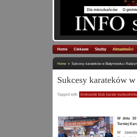
Sat, 8 Aug 2026
Dla mieszkańców
O gmini
Home
Ciekawe
Służby
Aktualności
Home
» Sukcesy karateków w Białymstoku i Radzym
Sukcesy karateków w
Tagged with:
brokowski klub karate kyokushink
W dniu 30
Turniej Ka
W zawodac