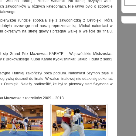
i: Wiktoria Tararuj i Michał Winarski. Na turniej przybyło wielu
ych zawodników w różnych kategoriach. Nie łatwo było o zdobycie
dalowego.
pierwszej rundzie spotkała się z zawodniczką z Ostrołęki, która
 zdobyła przewagę nad naszą reprezentantką. Michał natomiast w
m okrężnym na strefę głowy i przegrał walkę o wejście do finału.
ył się Grand Prix Mazowsza KARATE – Wojewódzkie Mistrzostwa
 z Brokowskiego Klubu Karate Kyokushinkai: Jakub Fidura z sekcji
acyjne i turniej zakończył poza podium. Natomiast Szymon zajął II
dogrywką doszedł do finału. W walce finałowej nie udało się pokonać
Ostrołęki. Należy podkreślić, że był to pierwszy start Szymona w
nu Mazowsza z roczników 2009 – 2013.