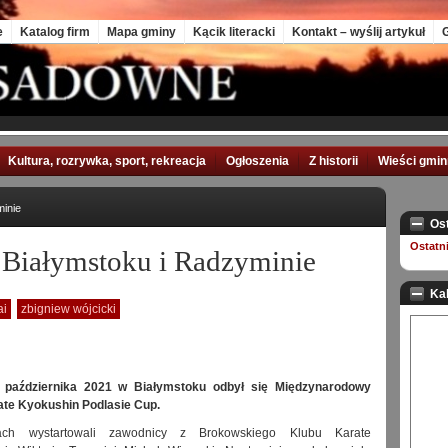
e
Katalog firm
Mapa gminy
Kącik literacki
Kontakt – wyślij artykuł
G
Kultura, rozrywka, sport, rekreacja
Ogłoszenia
Z historii
Wieści gmi
inie
Os
Ostatn
 Białymstoku i Radzyminie
Ka
ai
zbigniew wójcicki
 października 2021 w Białymstoku odbył się Międzynarodowy
rate Kyokushin Podlasie Cup.
h wystartowali zawodnicy z Brokowskiego Klubu Karate