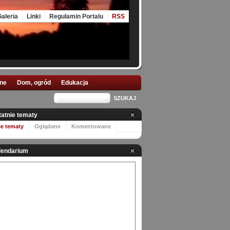
aleria
Linki
Regulamin Portalu
RSS
nne
Dom, ogród
Edukacja
tatnie tematy
ie tematy
Oglądane
Komentowane
lendarium