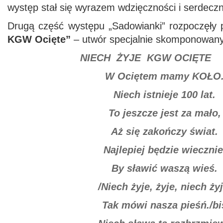
występ stał się wyrazem wdzięczności i serdeczno
Drugą część występu „Sadowianki” rozpoczęły
KGW Ocięte”
– utwór specjalnie skomponowany 
NIECH ŻYJE KGW OCIĘTE
W Ociętem mamy KOŁO
Niech istnieje 100 lat.
To jeszcze jest za mało,
Aż się zakończy świat.
Najlepiej będzie wiecznie
By sławić waszą wieś.
/Niech żyje, żyje, niech żyj
Tak mówi nasza pieśń./bi