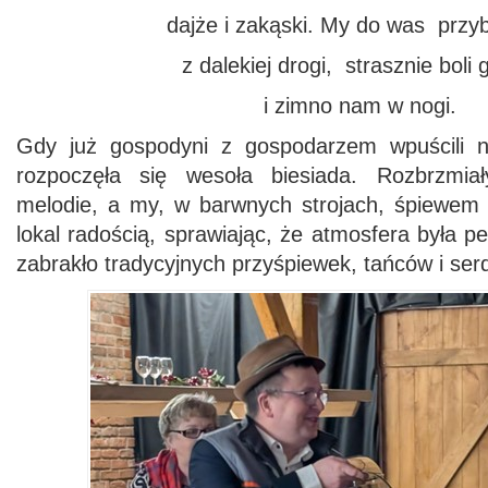
dajże i zakąski. My do was przyb
z dalekiej drogi, strasznie boli 
i zimno nam w nogi.
Gdy już gospodyni z gospodarzem wpuścili na
rozpoczęła się wesoła biesiada. Rozbrzmia
melodie, a my, w barwnych strojach, śpiewem i
lokal radością, sprawiając, że atmosfera była peł
zabrakło tradycyjnych przyśpiewek, tańców i se