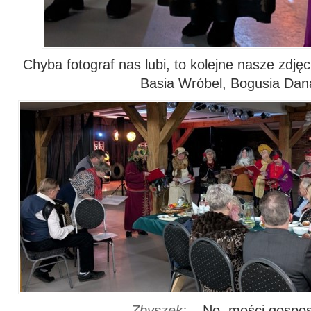
Chyba fotograf nas lubi, to kolejne nasze zdję
Basia Wróbel, Bogusia Dan
Zbyszek:
–
No, mości gospos