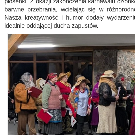
piosenki. Z okazji zakończenia karnawału członk
barwne przebrania, wcielając się w różnorodn
Nasza kreatywność i humor dodały wydarzeniu
idealnie oddającej ducha zapustów.