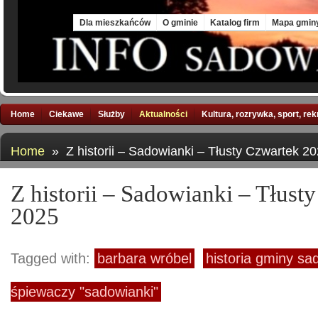
Thu, 6 Aug 2026
Dla mieszkańców
O gminie
Katalog firm
Mapa gmin
Home
Ciekawe
Służby
Aktualności
Kultura, rozrywka, sport, re
Home
» Z historii – Sadowianki – Tłusty Czwartek 2
Z historii – Sadowianki – Tłust
2025
Tagged with:
barbara wróbel
historia gminy s
śpiewaczy "sadowianki"