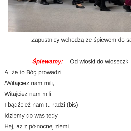
Zapustnicy wchodzą ze śpiewem do sal
Śpiewamy:
–
Od wioski do wioseczki
A, że to Bóg prowadzi
/Witajcież nam mili,
Witajcież nam mili
I bądźcież nam tu radzi (bis)
Idziemy do was tedy
Hej, aż z północnej ziemi.