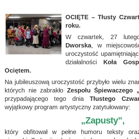
OCIĘTE –
Tłusty Czwar
roku.
W czwartek, 27 lute
Dworska
, w miejscowośc
uroczystość upamiętniająca
działalności
Koła Gosp
Ociętem.
Na jubileuszową uroczystość przybyło wielu zna
których nie zabrakło
Zespołu Śpiewaczego 
przypadającego tego dnia
Tłustego Czwar
wyjątkowy program artystyczny zatytułowany:
„Zapusty”,
który obfitował w pełne humoru teksty ora