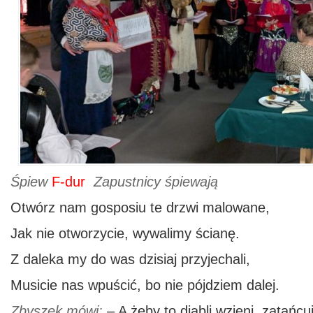
Śpiew
F-dur
Zapustnicy śpiewają
Otwórz nam gosposiu te drzwi malowane,
Jak nie otworzycie, wywalimy ścianę.
Z daleka my do was dzisiaj przyjechali,
Musicie nas wpuścić, bo nie pójdziem dalej.
Zbyszek mówi:
– A żeby to diabli wzieni, zatańc