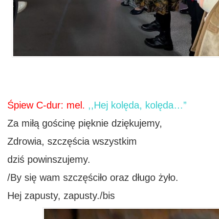
Śpiew C-dur: mel.
,,Hej kolęda, kolęda…”
Za miłą gościnę pięknie dziękujemy,
Zdrowia, szczęścia wszystkim
dziś powinszujemy.
/By się wam szczęściło oraz długo żyło.
Hej zapusty, zapusty./bis