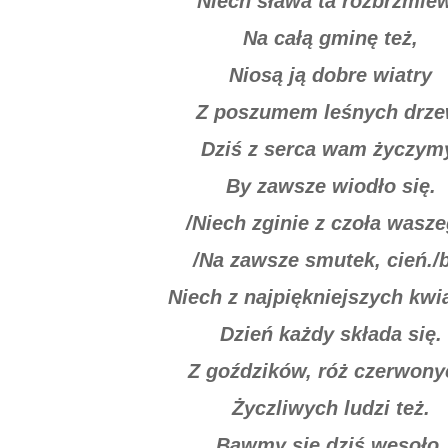
Niech sława ta rozbrzmie
Na całą gminę też,
Niosą ją dobre wiatry
Z poszumem leśnych drze
Dziś z serca wam życzym
By zawsze wiodło się.
/Niech zginie z czoła wasze
/Na zawsze smutek, cień./
Niech z najpiękniejszych kwi
Dzień każdy składa się.
Z goździków, róż czerwony
Życzliwych ludzi też.
Bawmy się dziś wesoło,