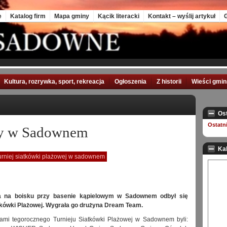
e
Katalog firm
Mapa gminy
Kącik literacki
Kontakt – wyślij artykuł
G
Kultura, rozrywka, sport, rekreacja
Ogłoszenia
Z historii
Wieści gmi
Os
Ostatn
zy w Sadownem
Ka
urniej siatkówki plażowej w sadownem
ia na boisku przy basenie kąpielowym w Sadownem odbył się
atkówki Plażowej. Wygrała go drużyna Dream Team.
rami tegorocznego Turnieju Siatkówki Plażowej w Sadownem byli: