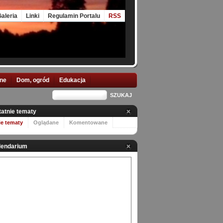
aleria
Linki
Regulamin Portalu
RSS
nne
Dom, ogród
Edukacja
tatnie tematy
ie tematy
Oglądane
Komentowane
lendarium