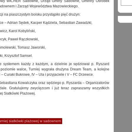
towy WICHER Sadowne, Urząd Gminy Sadowne, Gminny Ośrodek
Sadownem i Zarząd Województwa Mazowieckiego.
cji na piaszczystym boisku przystąpiło pięć drużyn:
e – Adrian Sędek, Kacper Kądziela, Sebastian Zawadzki,
icz, Karol Kobyliński,
Decyk, Paweł Rączkowski,
Smolewski, Tomasz Jaworski,
i, Krzysztof Samsel.
 systemem każdy z każdym, a dzielnie je sędziował p. Ryszard
m poziomie walce, Turniej wygrała drużyna Dream Team, a kolejne
II – Curaki Bukrowe, IV – Ula i przyjaciele i V – FC Drzewce.
p. Sebastiana Kowalczyka oraz sędziego p. Ryszarda – Organizatorów
dale. Gratulujemy zwycięzcom i już teraz zapraszamy wszystkich
ej Siatkówki Plażowej.
urniej siatkówki plażowej w sadownem