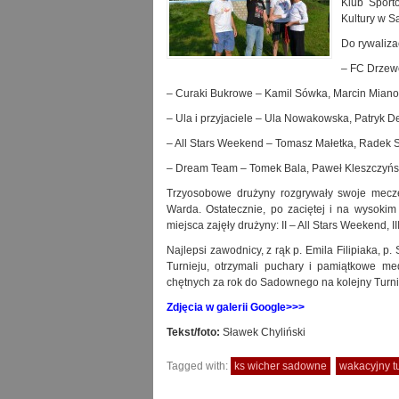
Klub Spor
Kultury w 
Do rywaliza
– FC Drzewc
– Curaki Bukrowe – Kamil Sówka, Marcin Mianow
– Ula i przyjaciele – Ula Nowakowska, Patryk 
– All Stars Weekend – Tomasz Małetka, Radek 
– Dream Team – Tomek Bala, Paweł Kleszczyńsk
Trzyosobowe drużyny rozgrywały swoje mecze
Warda. Ostatecznie, po zaciętej i na wysoki
miejsca zajęły drużyny: II – All Stars Weekend, I
Najlepsi zawodnicy, z rąk p. Emila Filipiaka, 
Turnieju, otrzymali puchary i pamiątkowe me
chętnych za rok do Sadownego na kolejny Turni
Zdjęcia w galerii Google>>>
Tekst/foto:
Sławek Chyliński
Tagged with:
ks wicher sadowne
wakacyjny t