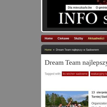
Sat, 8 Aug 2026
Dla mieszkańców
O gmini
Home
Ciekawe
Służby
Aktualności
Home
» Dream Team najlepszy w Sadownem
Dream Team najleps
Tagged with:
ks wicher sadowne
wakacyjny t
13 sierpn
Turniej Si
Organizato