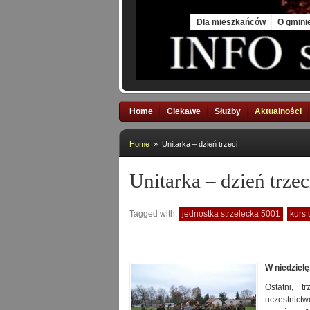
Sun, 9 Aug 2026
Dla mieszkańców
O gmini
Home
Ciekawe
Służby
Aktualności
Home
» Unitarka – dzień trzeci
Unitarka – dzień trzec
Tagged with:
jednostka strzelecka 5001
kurs 
W niedzielę
Ostatni, t
uczestnict