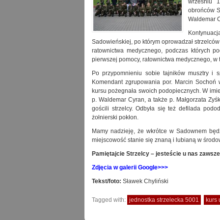
wrześniu 
obrońców S
Waldemar Cy
Kontynuacj
Sadowieńskiej, po którym oprowadzał strzelców
ratownictwa medycznego, podczas których pod
pierwszej pomocy, ratownictwa medycznego, w t
Po przypomnieniu sobie tajników musztry i sp
Komendant zgrupowania por. Marcin Sochoń w
kursu pożegnała swoich podopiecznych. W imien
p. Waldemar Cyran, a także p. Małgorzata Zy
gościli strzelcy. Odbyła się też defilada pod
żołnierski pokłon.
Mamy nadzieję, że wkrótce w Sadownem będzie
miejscowość stanie się znaną i lubianą w środo
Pamiętajcie Strzelcy – jesteście u nas zawsze 
Zdjęcia w galerii Google>>>
Tekst/foto:
Sławek Chyliński
Tagged with:
jednostka strzelecka 5001
kurs 