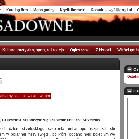
e
Katalog firm
Mapa gminy
Kącik literacki
Kontakt – wyślij artykuł
G
Kultura, rozrywka, sport, rekreacja
Ogłoszenia
Z historii
Wieści gmi
Os
Ostatn
i
Ka
unitarny strzelca w sadownem
, 10 kwietnia zakończyło się szkolenie unitarne Strzelców.
rzeci dzień strzeleckiego szkolenia unitarnego rozpoczął się
wem w porannej mszy świętej, po której oddano hołd poległym we