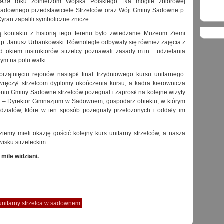
1939 roku żołnierzom Wojska Polskiego. Na mogile zbiorowej
adownego przedstawiciele Strzelców oraz Wójt Gminy Sadowne p.
ran zapalili symboliczne znicze.
ą kontaktu z historią tego terenu było zwiedzanie Muzeum Ziemi
 p. Janusz Urbankowski. Równolegle odbywały się również zajęcia z
 okiem instruktorów strzelcy poznawali zasady m.in. udzielania
ym na polu walki.
rzątnięciu rejonów nastąpił finał trzydniowego kursu unitarnego.
ręczył strzelcom dyplomy ukończenia kursu, a kadra kierownicza
iu Gminy Sadowne strzelców pożegnał i zaprosił na kolejne wizyty
śk – Dyrektor Gimnazjum w Sadownem, gospodarz obiektu, w którym
oddziałów, które w ten sposób pożegnały przełożonych i oddały im
my mieli okazję gościć kolejny kurs unitarny strzelców, a nasza
wisku strzeleckim.
mile widziani.
unitarny strzelca w sadownem