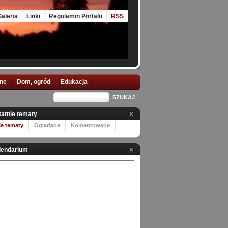
aleria
Linki
Regulamin Portalu
RSS
nne
Dom, ogród
Edukacja
tatnie tematy
ie tematy
Oglądane
Komentowane
lendarium