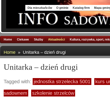
Mon, 10 Aug 2026
Dla mieszkańców
O gminie
Katalog firm
Mapa gmin
Home
Ciekawe
Służby
Aktualności
Kultura, rozrywka, sport, re
Home
» Unitarka – dzień drugi
Unitarka – dzień drugi
Tagged with:
jednostka strzelecka 5001
kurs u
sadownem
szkolenie strzelców