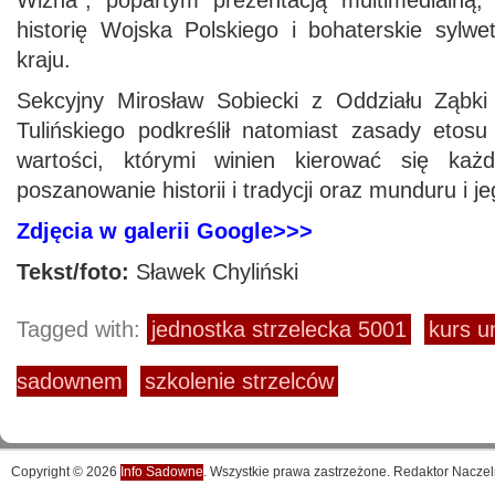
Wizna”, popartym prezentacją multimedialną,
historię Wojska Polskiego i bohaterskie sylw
kraju.
Sekcyjny Mirosław Sobiecki z Oddziału Ząbki
Tulińskiego podkreślił natomiast zasady etosu
wartości, którymi winien kierować się każ
poszanowanie historii i tradycji oraz munduru i 
Zdjęcia w galerii Google>>>
Tekst/foto:
Sławek Chyliński
Tagged with:
jednostka strzelecka 5001
kurs u
sadownem
szkolenie strzelców
Copyright © 2026
Info Sadowne
. Wszystkie prawa zastrzeżone. Redaktor Naczel