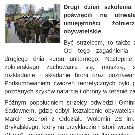
Drugi dzień szkolenia 
poświęcili na utrwal
umiejętności żołnie
obywatelskie.
Być strzelcem, to także z
Od tego zagadnienia r
drugiego dnia kursu unitarnego. Następnie
żołnierskiego zachowania się, musztrę, sz
rozkładanie i składanie broni oraz poznaw
Podsumowaniem ćwiczeń teoretycznych było p
poznanych szyków natarcia i obrony w terenie z
Późnym popołudniem strzelcy odwiedzili Gmin
Sadownem, gdzie odbyli kształcenie obywatelski
Marcin Sochoń z Oddziału Wołomin ZS im. 
Brykalskiego, który na przykładzie historii wrze