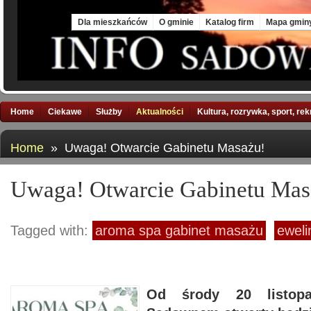
Fri, 7 Aug 2026
Dla mieszkańców
O gminie
Katalog firm
Mapa gmin
Home
Ciekawe
Służby
Aktualności
Kultura, rozrywka, sport, re
Home
» Uwaga! Otwarcie Gabinetu Masażu!
Uwaga! Otwarcie Gabinetu Mas
Tagged with:
aroma spa gabinet masażu
ewelin
Od środy 20 listo