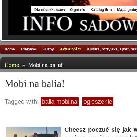
Thu, 6 Aug 2026
Dla mieszkańców
O gminie
Katalog firm
Mapa gmin
Home
Ciekawe
Służby
Aktualności
Kultura, rozrywka, sport, re
Home
» Mobilna balia!
Mobilna balia!
Tagged with:
balia mobilna
ogłoszenie
Chcesz poczuć się jak