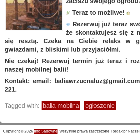
zaciszu swojego ogrodu
Teraz to możliwe!
Rezerwuj już teraz swó
że skontaktujesz się z
się resztą. Czeka na Ciebie relaks w g
gwiazdami, z bliskimi lub przyjaciółmi.
Nie czekaj! Rezerwuj termin już teraz i ro
naszej mobilnej balii!
Kontakt: email: baliawrzucnaluz@gmail.com 
221.
Tagged with:
balia mobilna
ogłoszenie
Copyright © 2026
Info Sadowne
. Wszystkie prawa zastrzeżone. Redaktor Naczel