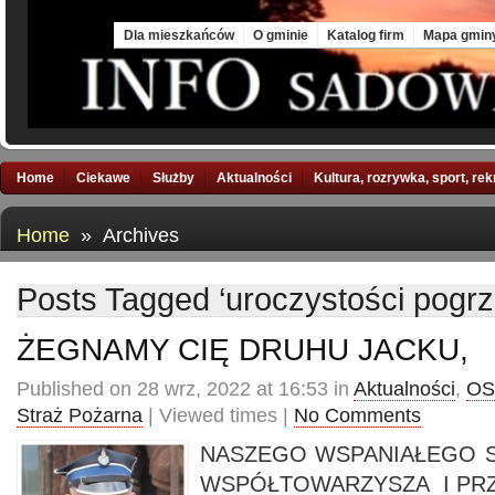
Fri, 7 Aug 2026
Dla mieszkańców
O gminie
Katalog firm
Mapa gmin
Home
Ciekawe
Służby
Aktualności
Kultura, rozrywka, sport, re
Home
» Archives
Posts Tagged ‘uroczystości pogr
ŻEGNAMY CIĘ DRUHU JACKU,
Published on 28 wrz, 2022 at 16:53 in
Aktualności
,
OS
Straż Pożarna
| Viewed times |
No Comments
NASZEGO WSPANIAŁEGO S
WSPÓŁTOWARZYSZA I PRZ