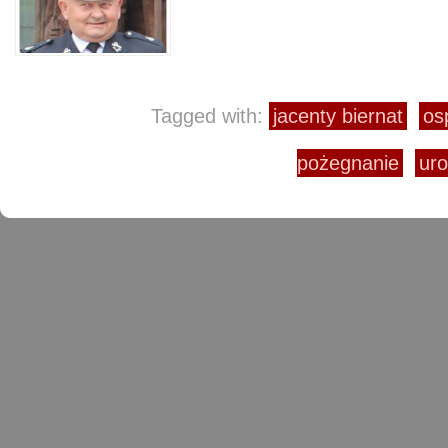
Tagged with:
jacenty biernat
os
pożegnanie
ur