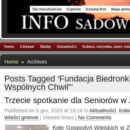
Sat, 8 Aug 2026
Dla mieszkańców
O gminie
Katalog firm
Mapa gmin
Home
Ciekawe
Służby
Aktualności
Kultura, rozrywka, sport, re
Home
» Archives
Posts Tagged ‘Fundacja Biedronk
Wspólnych Chwil”’
Trzecie spotkanie dla Seniorów w 
Published on 5 gru, 2023 at 19:18 in
Aktualności
,
Koła
Wieści gminne
| Viewed times |
No Comments
Koło Gospodyń Wiejskich w Z