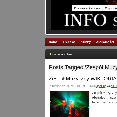
Sat, 8 Aug 2026
Dla mieszkańców
O gmini
Home
Ciekawe
Służby
Aktualności
Home
» Archives
Posts Tagged ‘Zespół Mu
Zespół Muzyczny WIKTORIA
Published on 29 kwi, 2014 at 21:13 in
obsługa wesel, 
Zespół Muzyczny
obsłudze muzycz
taneczne, dancingi