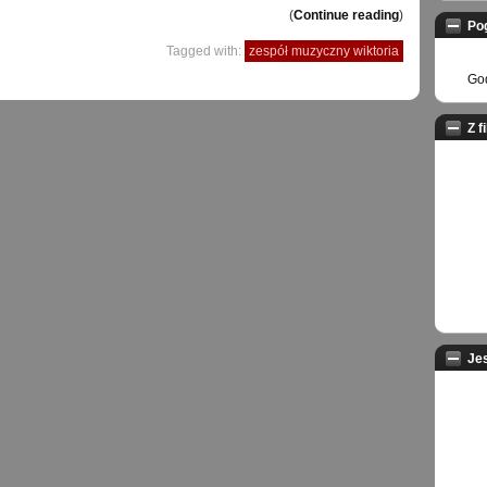
(
Continue reading
)
Po
Tagged with:
zespół muzyczny wiktoria
God
Z f
Je