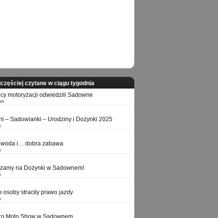
częściej czytane w ciągu tygodnia
icy motoryzacji odwiedzili Sadowne
ws
orii – Sadowianki – Urodziny i Dożynki 2025
s
 woda i… dobra zabawa
s
szamy na Dożynki w Sadownem!
s
e osoby straciły prawo jazdy
s
tro Moto Show w Sadownem