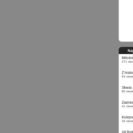
Naj
Miłośn
271 vie
Z hist
83 view
Skwar,
80 view
Zapra
41 view
Kolejn
34 view
XII Re