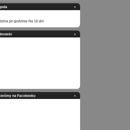
goda
zina po godzinie
Na 16 dni
ilmoteki
steśmy na Facebooku