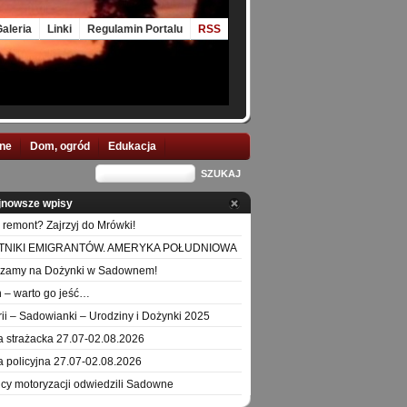
aleria
Linki
Regulamin Portalu
RSS
nne
Dom, ogród
Edukacja
jnowsze wpisy
 remont? Zajrzyj do Mrówki!
TNIKI EMIGRANTÓW. AMERYKA POŁUDNIOWA
szamy na Dożynki w Sadownem!
 – warto go jeść…
orii – Sadowianki – Urodziny i Dożynki 2025
a strażacka 27.07-02.08.2026
a policyjna 27.07-02.08.2026
icy motoryzacji odwiedzili Sadowne