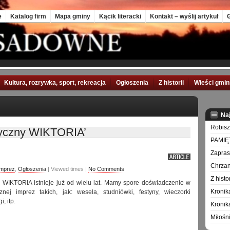
e
Katalog firm
Mapa gminy
Kącik literacki
Kontakt – wyślij artykuł
G
Kultura, rozrywka, sport, rekreacja
Ogłoszenia
Z historii
Wieści gmi
Na
Robisz
zyczny WIKTORIA’
PAMIĘ
Zapra
Chrzan
imprez
,
Ogłoszenia
| Viewed times |
No Comments
Z hist
 WIKTORIA istnieje już od wielu lat. Mamy spore doświadczenie w
Kronik
nej imprez takich, jak: wesela, studniówki, festyny, wieczorki
, itp.
Kronik
Miłośn