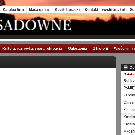
Katalog firm
Mapa gminy
Kącik literacki
Kontakt – wyślij artykuł
Ga
Kultura, rozrywka, sport, rekreacja
Ogłoszenia
Z historii
Wieści gmi
Os
Ostatn
Robisz
PAMIĘ
Zapra
Chrzan
Z hist
Kronik
Kronik
Miłośn