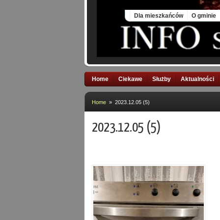
Sat, 8 Aug 2026
Dla mieszkańców
O gminie
Home
Ciekawe
Służby
Aktualności
Home
» 2023.12.05 (5)
2023.12.05 (5)