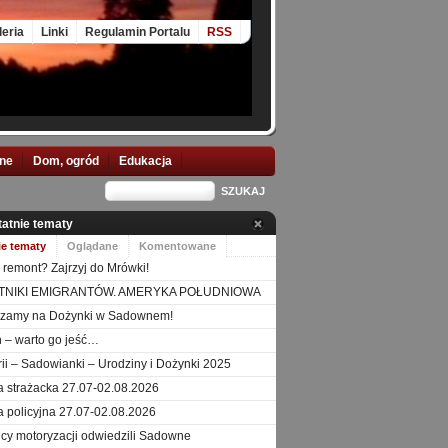
leria
Linki
Regulamin Portalu
RSS
nne
Dom, ogród
Edukacja
tatnie tematy
ie tematy
Oglądane
Komentowane
 remont? Zajrzyj do Mrówki!
TNIKI EMIGRANTÓW. AMERYKA POŁUDNIOWA
szamy na Dożynki w Sadownem!
 – warto go jeść…
orii – Sadowianki – Urodziny i Dożynki 2025
a strażacka 27.07-02.08.2026
a policyjna 27.07-02.08.2026
icy motoryzacji odwiedzili Sadowne