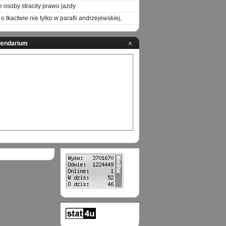
e osoby straciły prawo jazdy
o tkactwie nie tylko w parafii andrzejewskiej,
lendarium