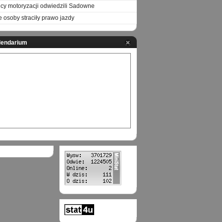
icy motoryzacji odwiedzili Sadowne
e osoby straciły prawo jazdy
lendarium