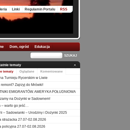
leria
Linki
Regulamin Portalu
RSS
nne
Dom, ogród
Edukacja
tatnie tematy
ie tematy
Oglądane
Komentowane
na Turnieju Rycerskim w Liwie
 remont? Zajrzyj do Mrówki!
TNIKI EMIGRANTÓW. AMERYKA POŁUDNIOWA
szamy na Dożynki w Sadownem!
 – warto go jeść…
orii – Sadowianki – Urodziny i Dożynki 2025
a strażacka 27.07-02.08.2026
a policyjna 27.07-02.08.2026