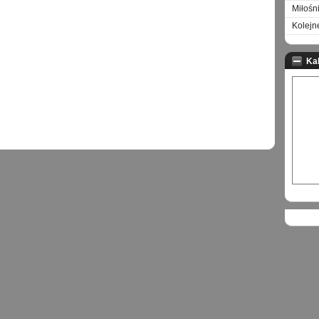
Miłośn
Kolejn
Ka