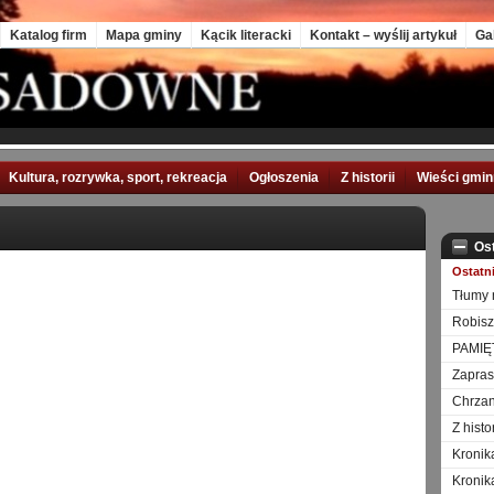
Katalog firm
Mapa gminy
Kącik literacki
Kontakt – wyślij artykuł
Ga
Kultura, rozrywka, sport, rekreacja
Ogłoszenia
Z historii
Wieści gmi
Os
Ostatn
Tłumy 
Robisz
PAMIĘ
Zapra
Chrzan
Z hist
Kronik
Kronik