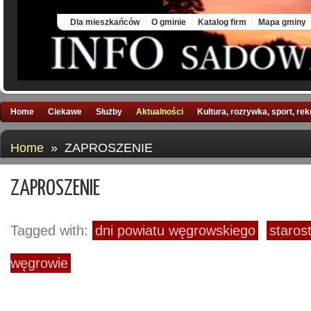
Fri, 7 Aug 2026
Dla mieszkańców
O gminie
Katalog firm
Mapa gminy
Home
Ciekawe
Służby
Aktualności
Kultura, rozrywka, sport, re
Home
» ZAPROSZENIE
ZAPROSZENIE
Tagged with:
dni powiatu węgrowskiego
staros
węgrowie