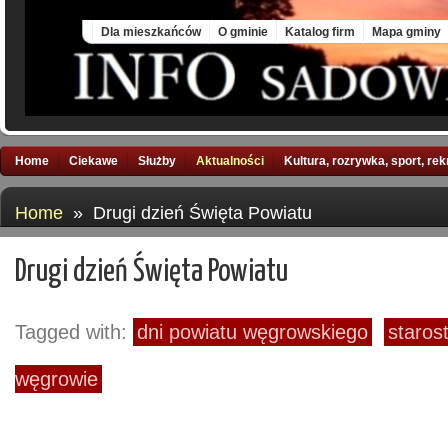
Sat, 8 Aug 2026
Dla mieszkańców
O gminie
Katalog firm
Mapa gminy
Home
Ciekawe
Służby
Aktualności
Kultura, rozrywka, sport, re
Home
» Drugi dzień Święta Powiatu
Drugi dzień Święta Powiatu
Tagged with:
dni powiatu węgrowskiego
staros
węgrowie