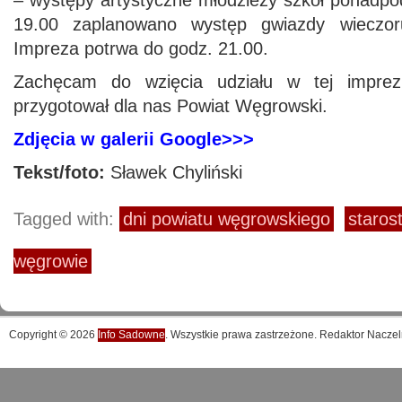
– występy artystyczne młodzieży szkół ponadp
19.00 zaplanowano występ gwiazdy wieczo
Impreza potrwa do godz. 21.00.
Zachęcam do wzięcia udziału w tej imprezi
przygotował dla nas Powiat Węgrowski.
Zdjęcia w galerii Google>>>
Tekst/foto:
Sławek Chyliński
Tagged with:
dni powiatu węgrowskiego
staros
węgrowie
Copyright © 2026
Info Sadowne
. Wszystkie prawa zastrzeżone. Redaktor Naczel