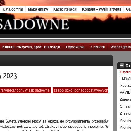
Katalog firm
Mapa gminy
Kącik literacki
Kontakt – wyślij artykuł
Ga
Kultura, rozrywka, sport, rekreacja
Ogłoszenia
Z historii
Wieści gmi
Os
Ostatn
y 2023
Tłumy 
Robisz
urs wielkanocny w zsp sadowne
zespół szkół ponadpodstawowych
PAMIĘ
Zapra
Chrzan
Z hist
Kronik
 się Święta Wielkiej Nocy są okazją do przypomnienia przepisów
wiąteczne potrawy, ale też atrakcyjnego sposobu ich podania. W
Kronik