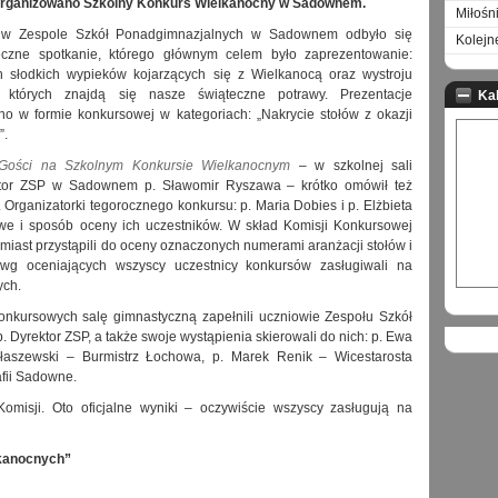
organizowano Szkolny Konkurs Wielkanocny w Sadownem.
Miłośn
a w Zespole Szkół Ponadgimnazjalnych w Sadownem odbyło się
Kolejn
eczne spotkanie, którego głównym celem było zaprezentowanie:
ch słodkich wypieków kojarzących się z Wielkanocą oraz wystroju
a których znajdą się nasze świąteczne potrawy. Prezentacje
Ka
o w formie konkursowej w kategoriach: „Nakrycie stołów z okazji
”.
h Gości na Szkolnym Konkursie Wielkanocnym
– w szkolnej sali
ektor ZSP w Sadownem p. Sławomir Ryszawa – krótko omówił też
 Organizatorki tegorocznego konkursu: p. Maria Dobies i p. Elżbieta
we i sposób oceny ich uczestników. W skład Komisji Konkursowej
hmiast przystąpili do oceny oznaczonych numerami aranżacji stołów i
 wg oceniających wszyscy uczestnicy konkursów zasługiwali na
ych.
onkursowych salę gimnastyczną zapełnili uczniowie Zespołu Szkół
p. Dyrektor ZSP, a także swoje wystąpienia skierowali do nich: p. Ewa
łaszewski – Burmistrz Łochowa, p. Marek Renik – Wicestarosta
afii Sadowne.
omisji. Oto oficjalne wyniki – oczywiście wszyscy zasługują na
lkanocnych”