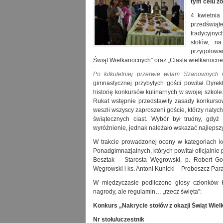
tym celu z
4 kwietni
przedświąt
tradycyjny
stołów, n
przygotowan
Świąt Wielkanocnych” oraz „Ciasta wielkanocne
Po kilkuletniej przerwie witam Szanownyc
gimnastycznej przybyłych gości powitał Dyr
historię konkursów kulinarnych w swojej szkole.
Rukat wstępnie przedstawiły zasady konkurso
weszli wszyscy zaproszeni goście, którzy natyc
świątecznych ciast. Wybór był trudny, gdyż
wyróżnienie, jednak należało wskazać najlepsz
W trakcie prowadzonej oceny w kategoriach k
Ponadgimnazjalnych, których powitał oficjalnie 
Besztak – Starosta Węgrowski, p. Robert Go
Węgrowski i ks. Antoni Kunicki – Proboszcz Par
W międzyczasie podliczono głosy członków K
nagrody, ale regulamin… „rzecz święta”:
Konkurs „Nakrycie stołów z okazji Świąt Wie
Nr stołu/uczestnik