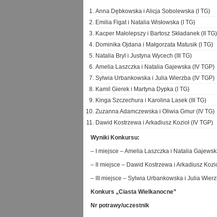
Anna Dębkowska i Alicja Sobolewska (I TG)
Emilia Figat i Natalia Wisłowska (I TG)
Kacper Małolepszy i Bartosz Składanek (II TG)
Dominika Ojdana i Małgorzata Matusik (I TG)
Natalia Bryl i Justyna Wycech (III TG)
Amelia Laszczka i Natalia Gajewska (IV TGP)
Sylwia Urbankowska i Julia Wierzba (IV TGP)
Kamil Gierek i Martyna Dypka (I TG)
Kinga Szczechura i Karolina Lasek (III TG)
Zuzanna Adamczewska i Oliwia Gmur (IV TG)
Dawid Kostrzewa i Arkadiusz Kozioł (IV TGP)
Wyniki Konkursu:
– I miejsce – Amelia Laszczka i Natalia Gajewska
– II miejsce – Dawid Kostrzewa i Arkadiusz Kozioł
– III miejsce – Sylwia Urbankowska i Julia Wierzb
Konkurs „Ciasta Wielkanocne”
Nr potrawy/uczestnik