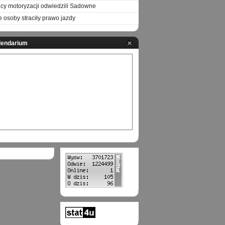
icy motoryzacji odwiedzili Sadowne
e osoby straciły prawo jazdy
lendarium