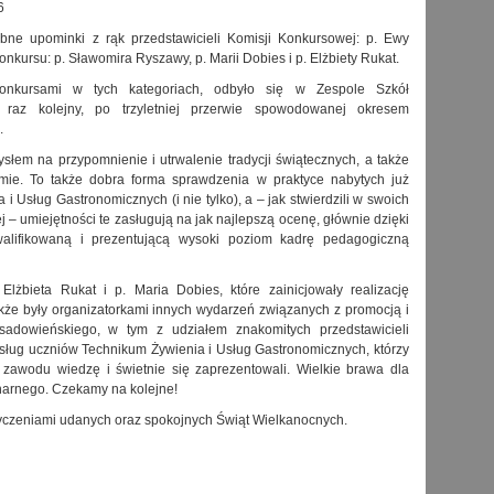
6
bne upominki z rąk przedstawicieli Komisji Konkursowej: p. Ewy
nkursu: p. Sławomira Ryszawy, p. Marii Dobies i p. Elżbiety Rukat.
konkursami w tych kategoriach, odbyło się w Zespole Szkół
az kolejny, po trzyletniej przerwie spowodowanej okresem
.
łem na przypomnienie i utrwalenie tradycji świątecznych, a także
ormie. To także dobra forma sprawdzenia w praktyce nabytych już
 Usług Gastronomicznych (i nie tylko), a – jak stwierdzili w swoich
– umiejętności te zasługują na jak najlepszą ocenę, głównie dzięki
alifikowaną i prezentującą wysoki poziom kadrę pedagogiczną
lżbieta Rukat i p. Maria Dobies, które zainicjowały realizację
kże były organizatorkami innych wydarzeń związanych z promocją i
 sadowieńskiego, w tym z udziałem znakomitych przedstawicieli
asług uczniów Technikum Żywienia i Usług Gastronomicznych, którzy
 zawodu wiedzę i świetnie się zaprezentowali. Wielkie brawa dla
narnego. Czekamy na kolejne!
 życzeniami udanych oraz spokojnych Świąt Wielkanocnych.