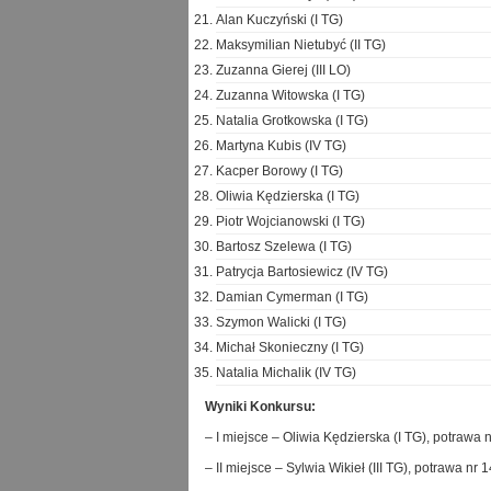
Alan Kuczyński (I TG)
Maksymilian Nietubyć (II TG)
Zuzanna Gierej (III LO)
Zuzanna Witowska (I TG)
Natalia Grotkowska (I TG)
Martyna Kubis (IV TG)
Kacper Borowy (I TG)
Oliwia Kędzierska (I TG)
Piotr Wojcianowski (I TG)
Bartosz Szelewa (I TG)
Patrycja Bartosiewicz (IV TG)
Damian Cymerman (I TG)
Szymon Walicki (I TG)
Michał Skonieczny (I TG)
Natalia Michalik (IV TG)
Wyniki Konkursu:
– I miejsce – Oliwia Kędzierska (I TG), potrawa 
– II miejsce – Sylwia Wikieł (III TG), potrawa nr 1