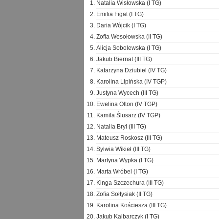
Natalia Wisłowska (I TG)
Emilia Figat (I TG)
Daria Wójcik (I TG)
Zofia Wesołowska (II TG)
Alicja Sobolewska (I TG)
Jakub Biernat (III TG)
Katarzyna Dziubiel (IV TG)
Karolina Lipińska (IV TGP)
Justyna Wycech (III TG)
Ewelina Olton (IV TGP)
Kamila Ślusarz (IV TGP)
Natalia Bryl (III TG)
Mateusz Roskosz (III TG)
Sylwia Wikieł (III TG)
Martyna Wypka (I TG)
Marta Wróbel (I TG)
Kinga Szczechura (III TG)
Zofia Sołtysiak (II TG)
Karolina Kościesza (III TG)
Jakub Kalbarczyk (I TG)