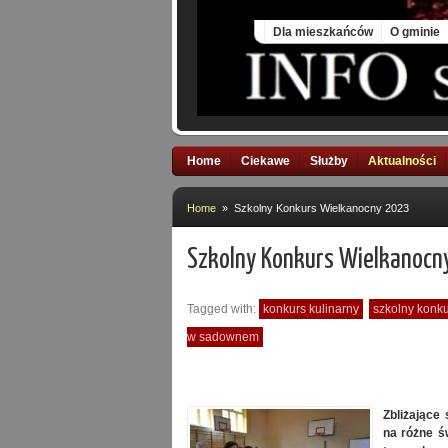
Sat, 8 Aug 2026
Dla mieszkańców
O gminie
Home
Ciekawe
Służby
Aktualności
Home
» Szkolny Konkurs Wielkanocny 2023
Szkolny Konkurs Wielkanocn
Tagged with:
konkurs kulinarny
szkolny konk
w sadownem
Zbliżające
na różne ś