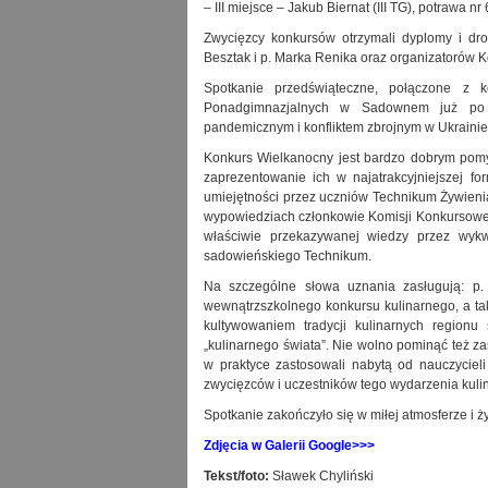
– III miejsce – Jakub Biernat (III TG), potrawa nr 
Zwycięzcy konkursów otrzymali dyplomy i dro
Besztak i p. Marka Renika oraz organizatorów Ko
Spotkanie przedświąteczne, połączone z 
Ponadgimnazjalnych w Sadownem już po r
pandemicznym i konfliktem zbrojnym w Ukrainie
Konkurs Wielkanocny jest bardzo dobrym pomys
zaprezentowanie ich w najatrakcyjniejszej f
umiejętności przez uczniów Technikum Żywienia i
wypowiedziach członkowie Komisji Konkursowej 
właściwie przekazywanej wiedzy przez wykw
sadowieńskiego Technikum.
Na szczególne słowa uznania zasługują: p. E
wewnątrzszkolnego konkursu kulinarnego, a ta
kultywowaniem tradycji kulinarnych regionu
„kulinarnego świata”. Nie wolno pominąć też z
w praktyce zastosowali nabytą od nauczycieli
zwycięzców i uczestników tego wydarzenia kuli
Spotkanie zakończyło się w miłej atmosferze i
Zdjęcia w Galerii Google>>>
Tekst/foto:
Sławek Chyliński