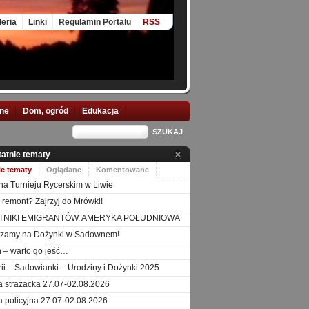
leria
Linki
Regulamin Portalu
RSS
nne
Dom, ogród
Edukacja
tatnie tematy
ie tematy
Oglądane
Komentowane
na Turnieju Rycerskim w Liwie
 remont? Zajrzyj do Mrówki!
TNIKI EMIGRANTÓW. AMERYKA POŁUDNIOWA
szamy na Dożynki w Sadownem!
 – warto go jeść…
orii – Sadowianki – Urodziny i Dożynki 2025
a strażacka 27.07-02.08.2026
a policyjna 27.07-02.08.2026