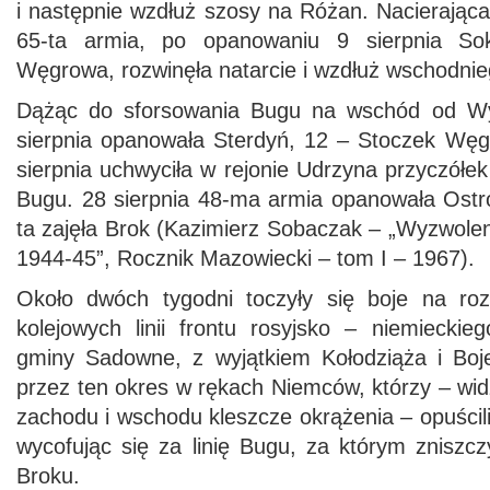
i następnie wzdłuż szosy na Różan. Nacierająca
65-ta armia, po opanowaniu 9 sierpnia Sok
Węgrowa, rozwinęła natarcie i wzdłuż wschodnie
Dążąc do sforsowania Bugu na wschód od Wy
sierpnia opanowała Sterdyń, 12 – Stoczek Węg
sierpnia uchwyciła w rejonie Udrzyna przyczół
Bugu. 28 sierpnia 48-ma armia opanowała Ost
ta zajęła Brok (Kazimierz Sobaczak – „Wyzwole
1944-45”, Rocznik Mazowiecki – tom I – 1967).
Około dwóch tygodni toczyły się boje na roz
kolejowych linii frontu rosyjsko – niemieckie
gminy Sadowne, z wyjątkiem Kołodziąża i Boj
przez ten okres w rękach Niemców, którzy – wid
zachodu i wschodu kleszcze okrążenia – opuścil
wycofując się za linię Bugu, za którym zniszc
Broku.