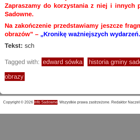
Zapraszamy do korzystania z niej i innych p
Sadowne.
Na zakończenie przedstawiamy jeszcze frag
obrazów” –
„Kronikę ważniejszych wydarzeń
Tekst:
sch
Tagged with:
edward sówka
historia gminy sa
obrazy
Copyright © 2026
Info Sadowne
. Wszystkie prawa zastrzeżone. Redaktor Naczel