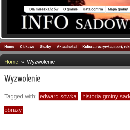
Sun, 9 Aug 2026
Dla mieszkańców
O gminie
Katalog firm
Mapa gminy
Home
Ciekawe
Służby
Aktualności
Kultura, rozrywka, sport, re
Home
» Wyzwolenie
Wyzwolenie
Tagged with:
edward sówka
historia gminy sa
obrazy