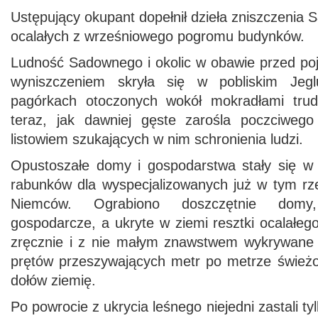
Ustępujący okupant dopełnił dzieła zniszczenia 
ocalałych z wrześniowego pogromu budynków.
Ludność Sadownego i okolic w obawie przed po
wyniszczeniem skryła się w pobliskim Jegl
pagórkach otoczonych wokół mokradłami trud
teraz, jak dawniej gęste zarośla poczciweg
listowiem szukających w nim schronienia ludzi.
Opustoszałe domy i gospodarstwa stały się w
rabunków dla wyspecjalizowanych już w tym rze
Niemców. Ograbiono doszczętnie domy,
gospodarcze, a ukryte w ziemi resztki ocalałeg
zręcznie i z nie małym znawstwem wykrywane
prętów przeszywających metr po metrze śwież
dołów ziemię.
Po powrocie z ukrycia leśnego niejedni zastali ty