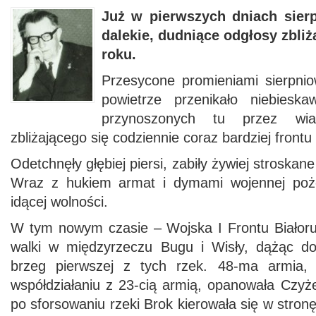
Już w pierwszych dniach sierp
dalekie, dudniące odgłosy zbliż
roku.
Przesycone promieniami sierpni
powietrze przenikało niebie
przynoszonych tu przez wiat
zbliżającego się codziennie coraz bardziej front
Odetchnęły głębiej piersi, zabiły żywiej stroskane
Wraz z hukiem armat i dymami wojennej pożo
idącej wolności.
W tym nowym czasie – Wojska I Frontu Białorus
walki w międzyrzeczu Bugu i Wisły, dążąc do
brzeg pierwszej z tych rzek. 48-ma armia, 
współdziałaniu z 23-cią armią, opanowała Czyż
po sforsowaniu rzeki Brok kierowała się w stron