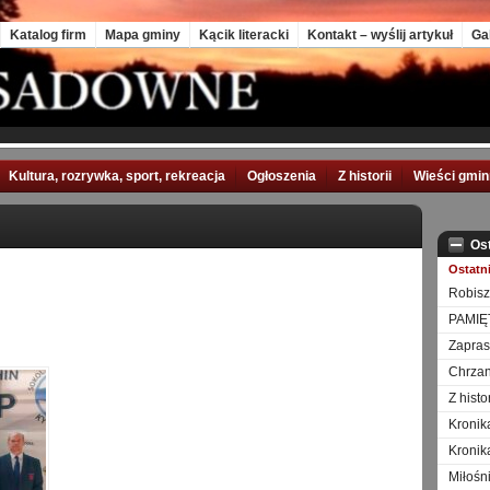
Katalog firm
Mapa gminy
Kącik literacki
Kontakt – wyślij artykuł
Ga
Kultura, rozrywka, sport, rekreacja
Ogłoszenia
Z historii
Wieści gmi
Os
Ostatn
Robisz
PAMIĘ
Zapra
Chrzan
Z hist
Kronik
Kronik
Miłośn