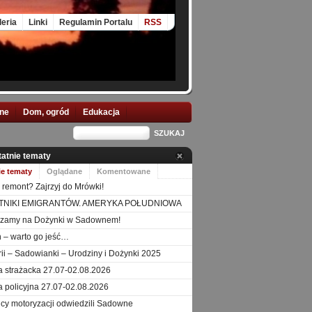
leria
Linki
Regulamin Portalu
RSS
nne
Dom, ogród
Edukacja
tatnie tematy
ie tematy
Oglądane
Komentowane
 remont? Zajrzyj do Mrówki!
TNIKI EMIGRANTÓW. AMERYKA POŁUDNIOWA
szamy na Dożynki w Sadownem!
 – warto go jeść…
orii – Sadowianki – Urodziny i Dożynki 2025
a strażacka 27.07-02.08.2026
a policyjna 27.07-02.08.2026
icy motoryzacji odwiedzili Sadowne