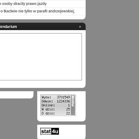
e osoby straciły prawo jazdy
o tkactwie nie tylko w parafii andrzejewskiej,
lendarium