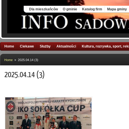
Sun, 9 Aug 2026
Dla mieszkańców
O gminie
Katalog firm
Mapa gminy
Home
Ciekawe
Służby
Aktualności
Kultura, rozrywka, sport, re
Home
» 2025.04.14 (3)
2025.04.14 (3)