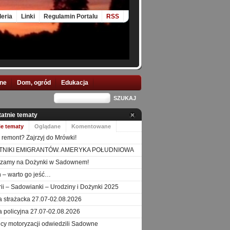
leria
Linki
Regulamin Portalu
RSS
nne
Dom, ogród
Edukacja
tatnie tematy
ie tematy
Oglądane
Komentowane
 remont? Zajrzyj do Mrówki!
TNIKI EMIGRANTÓW. AMERYKA POŁUDNIOWA
szamy na Dożynki w Sadownem!
 – warto go jeść…
orii – Sadowianki – Urodziny i Dożynki 2025
a strażacka 27.07-02.08.2026
a policyjna 27.07-02.08.2026
icy motoryzacji odwiedzili Sadowne