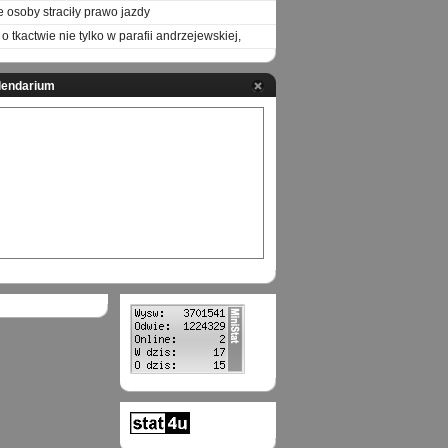
e osoby straciły prawo jazdy
o tkactwie nie tylko w parafii andrzejewskiej,
lendarium