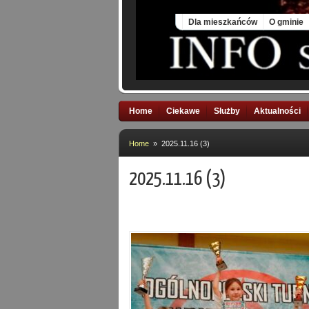
Fri, 7 Aug 2026
Dla mieszkańców
O gminie
Home
Ciekawe
Służby
Aktualności
Home
» 2025.11.16 (3)
2025.11.16 (3)