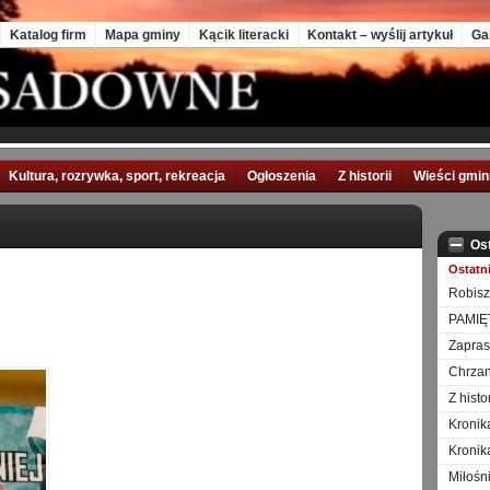
Katalog firm
Mapa gminy
Kącik literacki
Kontakt – wyślij artykuł
Ga
Kultura, rozrywka, sport, rekreacja
Ogłoszenia
Z historii
Wieści gmi
Os
Ostatn
Robisz
PAMIĘ
Zapra
Chrzan
Z hist
Kronik
Kronik
Miłośn