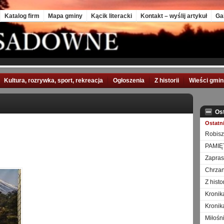
Katalog firm
Mapa gminy
Kącik literacki
Kontakt – wyślij artykuł
Ga
Kultura, rozrywka, sport, rekreacja
Ogłoszenia
Z historii
Wieści gmi
Os
Ostatn
Robisz
PAMIĘ
Zapra
Chrzan
Z hist
Kronik
Kronik
Miłośn