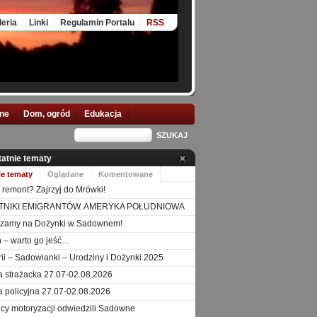
leria
Linki
Regulamin Portalu
RSS
nne
Dom, ogród
Edukacja
tatnie tematy
ie tematy
Oglądane
Komentowane
 remont? Zajrzyj do Mrówki!
TNIKI EMIGRANTÓW. AMERYKA POŁUDNIOWA
szamy na Dożynki w Sadownem!
 – warto go jeść…
orii – Sadowianki – Urodziny i Dożynki 2025
a strażacka 27.07-02.08.2026
a policyjna 27.07-02.08.2026
icy motoryzacji odwiedzili Sadowne