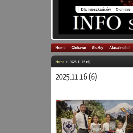
Fri, 7 Aug 2026
Dla mieszkańców
O gminie
Home
Ciekawe
Służby
Aktualności
Home
» 2025.11.16 (6)
2025.11.16 (6)