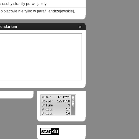
e osoby straciły prawo jazdy
o tkactwie nie tylko w parafii andrzejewskiej,
lendarium