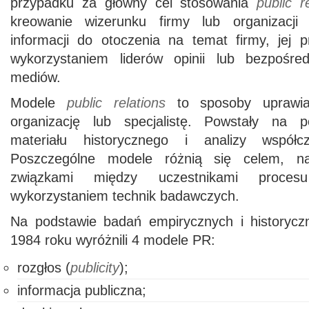
przypadku za główny cel stosowania
public r
kreowanie wizerunku firmy lub organizacji
informacji do otoczenia na temat firmy, jej 
wykorzystaniem liderów opinii lub bezpośre
mediów.
Modele
public relations
to sposoby uprawi
organizację lub specjalistę. Powstały na 
materiału historycznego i analizy współc
Poszczególne modele różnią się celem, na
związkami między uczestnikami proces
wykorzystaniem technik badawczych.
Na podstawie badań empirycznych i historycz
1984 roku wyróżnili 4 modele PR:
rozgłos (
publicity
);
informacja publiczna;