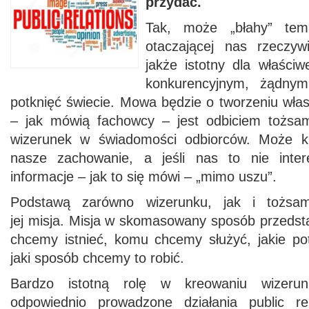
przydać.
Tak, może „błahy” tem
otaczającej nas rzeczyw
jakże istotny dla właści
konkurencyjnym, żądnym 
potknięć świecie. Mowa będzie o tworzeniu wła
– jak mówią fachowcy – jest odbiciem tożsam
wizerunek w świadomości odbiorców. Może k
nasze zachowanie, a jeśli nas to nie inte
informacje – jak to się mówi – „mimo uszu”.
Podstawą zarówno wizerunku, jak i tożsamo
jej misja. Misja w skomasowany sposób przedst
chcemy istnieć, komu chcemy służyć, jakie po
jaki sposób chcemy to robić.
Bardzo istotną rolę w kreowaniu wizerun
odpowiednio prowadzone działania public rel