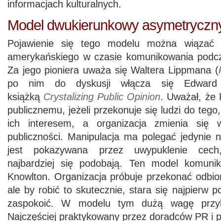
informacjach kulturalnych.
Model dwukierunkowy asymetryczn
Pojawienie się tego modelu można wiązać 
amerykańskiego w czasie komunikowania podcz
Za jego pioniera uważa się Waltera Lippmana (
po nim do dyskusji włącza się Edward
książką
Crystalizing Public Opinion
. Uważał, że
publicznemu, jeżeli przekonuje się ludzi do tego,
ich interesem, a organizacja zmienia się
publiczności. Manipulacja ma polegać jedynie 
jest pokazywana przez uwypuklenie cech,
najbardziej się podobają. Ten model komunikac
Knowlton. Organizacja próbuje przekonać odbio
ale by robić to skutecznie, stara się najpierw p
zaspokoić. W modelu tym dużą wagę przyk
Najczęściej praktykowany przez doradców PR i p