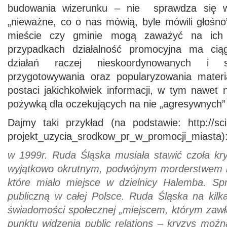
budowania wizerunku – nie sprawdza się w
„nieważne, co o nas mówią, byle mówili głośno
mieście czy gminie mogą zaważyć na ich 
przypadkach działalność promocyjna ma ciąg
działań raczej nieskoordynowanych i
przygotowywania oraz popularyzowania mater
postaci jakichkolwiek informacji, w tym nawet
pożywką dla oczekujących na nie „agresywnych”
Dajmy taki przykład (na podstawie: http://sci
projekt_uzycia_srodkow_pr_w_promocji_miasta)
w 1999r. Ruda Śląska musiała stawić czoła k
wyjątkowo okrutnym, podwójnym morderstwem n
które miało miejsce w dzielnicy Halemba. Sp
publiczną w całej Polsce. Ruda Śląska na kilk
świadomości społecznej „miejscem, którym zawł
punktu widzenia public relations – kryzys możn