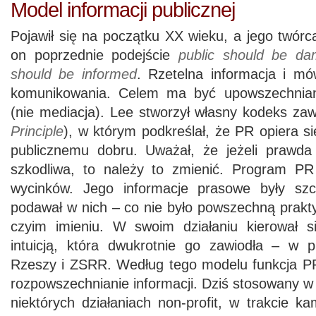
Model informacji publicznej
Pojawił się na początku XX wieku, a jego twórcą
on poprzednie podejście
public should be d
should be informed
. Rzetelna informacja i mó
komunikowania. Celem ma być upowszechnianie
(nie mediacja). Lee stworzył własny kodeks za
Principle
), w którym podkreślał, że PR opiera si
publicznemu dobru. Uważał, że jeżeli prawda o
szkodliwa, to należy to zmienić. Program PR
wycinków. Jego informacje prasowe były szc
podawał w nich – co nie było powszechną praktyk
czyim imieniu. W swoim działaniu kierował s
intuicją, która dwukrotnie go zawiodła – w p
Rzeszy i ZSRR. Według tego modelu funkcja P
rozpowszechnianie informacji. Dziś stosowany 
niektórych działaniach non-profit, w trakcie ka