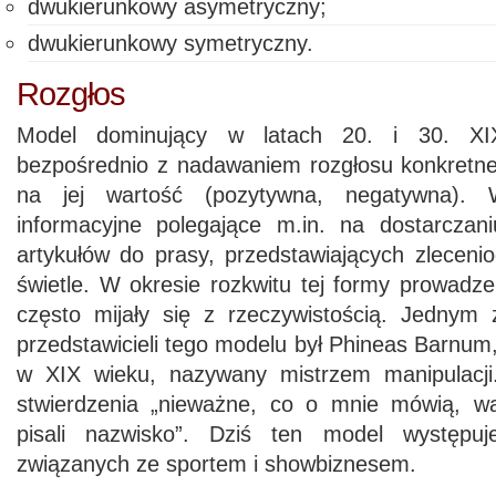
dwukierunkowy asymetryczny;
dwukierunkowy symetryczny.
Rozgłos
Model dominujący w latach 20. i 30. XI
bezpośrednio z nadawaniem rozgłosu konkretnej
na jej wartość (pozytywna, negatywna). Wy
informacyjne polegające m.in. na dostarczani
artykułów do prasy, przedstawiających zlece
świetle. W okresie rozkwitu tej formy prowadzen
często mijały się z rzeczywistością. Jednym 
przedstawicieli tego modelu był Phineas Barnum,
w XIX wieku, nazywany mistrzem manipulacji
stwierdzenia „nieważne, co o mnie mówią, w
pisali nazwisko”. Dziś ten model występuj
związanych ze sportem i showbiznesem.