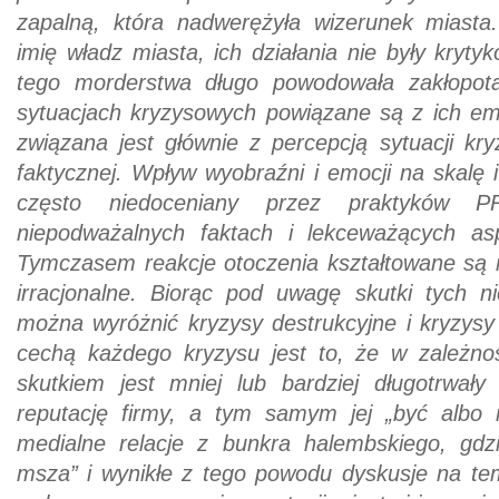
zapalną, która nadwerężyła wizerunek miasta.
imię władz miasta, ich działania nie były kryt
tego morderstwa długo powodowała zakłopota
sytuacjach kryzysowych powiązane są z ich em
związana jest głównie z percepcją sytuacji kry
faktycznej. Wpływ wyobraźni i emocji na skalę i
często niedoceniany przez praktyków P
niepodważalnych faktach i lekceważących asp
Tymczasem reakcje otoczenia kształtowane są r
irracjonalne. Biorąc pod uwagę skutki tych ni
można wyróżnić kryzysy destrukcyjne i kryzysy
cechą każdego kryzysu jest to, że w zależno
skutkiem jest mniej lub bardziej długotrwał
reputację firmy, a tym samym jej „być albo n
medialne relacje z bunkra halembskiego, gdz
msza” i wynikłe z tego powodu dyskusje na te