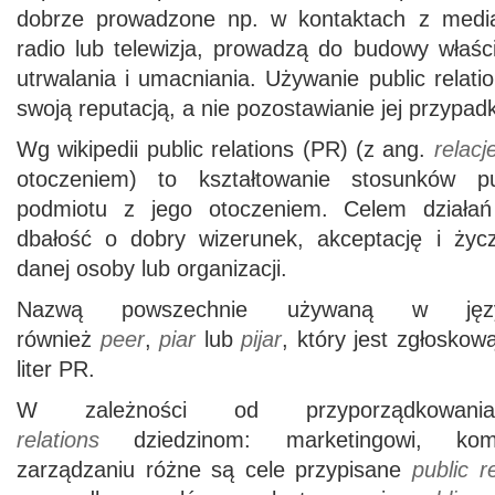
dobrze prowadzone np. w kontaktach z mediam
radio lub telewizja, prowadzą do budowy właśc
utrwalania i umacniania. Używanie public relat
swoją reputacją, a nie pozostawianie jej przypad
Wg wikipedii public relations (PR) (z ang.
relacj
otoczeniem) to kształtowanie stosunków pub
podmiotu z jego otoczeniem. Celem działań p
dbałość o dobry wizerunek, akceptację i życ
danej osoby lub organizacji.
Nazwą powszechnie używaną w języ
również
peer
,
piar
lub
pijar
, który jest zgłoskow
liter PR.
W zależności od przyporządkowa
relations
dziedzinom: marketingowi, komun
zarządzaniu różne są cele przypisane
public r