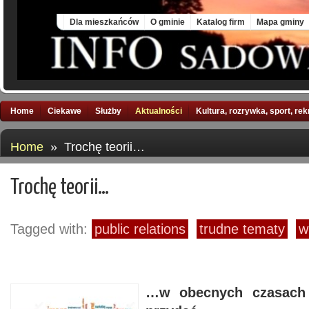
Fri, 7 Aug 2026
Dla mieszkańców
O gminie
Katalog firm
Mapa gminy
Home
Ciekawe
Służby
Aktualności
Kultura, rozrywka, sport, re
Home
» Trochę teorii…
Trochę teorii…
Tagged with:
public relations
trudne tematy
w
…w obecnych czasach