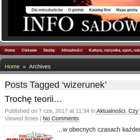
Sun, 9 Aug 2026
Dla mieszkańców
O gminie
Katalog firm
Mapa gminy
Home
Ciekawe
Służby
Aktualności
Kultura, rozrywka, sport, re
Home
» Archives
Posts Tagged ‘wizerunek’
Trochę teorii…
Published on 7 cze, 2017 at 11:34 in
Aktualności
,
Czy 
Viewed times |
No Comments
…w obecnych czasach każdem