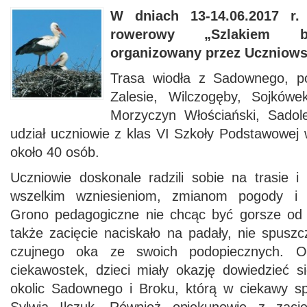
W dniach 13-14.06.2017 r
rowerowy „Szlakiem bo
organizowany przez Uczniows
Trasa wiodła z Sadownego, po
Zalesie, Wilczogęby, Sojkówe
Morzyczyn Włościański, Sadol
udział uczniowie z klas VI Szkoły Podstawow
około 40 osób.
Uczniowie doskonale radzili sobie na trasie i d
wszelkim wzniesieniom, zmianom pogody i 
Grono pedagogiczne nie chcąc być gorsze o
także zacięcie naciskało na padały, nie spusz
czujnego oka ze swoich podopiecznych. Op
ciekawostek, dzieci miały okazję dowiedzieć się
okolic Sadownego i Broku, którą w ciekawy s