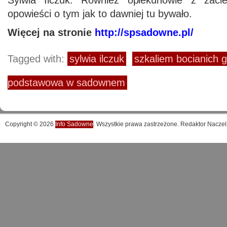
Sylwia Ilczuk. Również opiekunowie z zacie
opowieści o tym jak to dawniej tu bywało.
Więcej na stronie
http://spsadowne.pl/
Tagged with:
sylwia ilczuk
szkaliem bocianich 
podstawowa w sadownem
Copyright © 2026
Info Sadowne
. Wszystkie prawa zastrzeżone. Redaktor Naczel