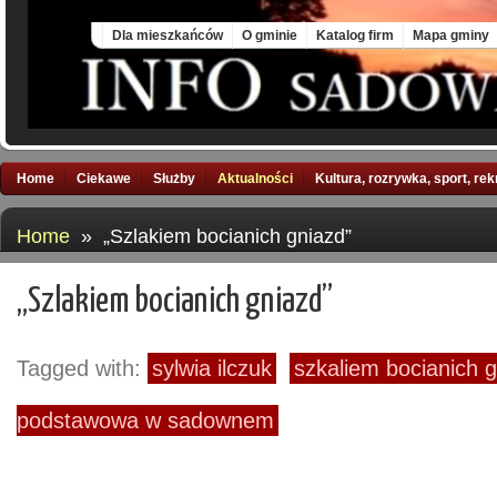
Sat, 8 Aug 2026
Dla mieszkańców
O gminie
Katalog firm
Mapa gminy
Home
Ciekawe
Służby
Aktualności
Kultura, rozrywka, sport, re
Home
» „Szlakiem bocianich gniazd”
„Szlakiem bocianich gniazd”
Tagged with:
sylwia ilczuk
szkaliem bocianich 
podstawowa w sadownem