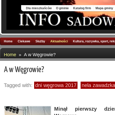
Sun, 9 Aug 2026
Dla mieszkańców
O gminie
Katalog firm
Mapa gminy
Home
Ciekawe
Służby
Aktualności
Kultura, rozrywka, sport, re
Home
» A w Węgrowie?
A w Węgrowie?
Tagged with:
dni węgrowa 2017
nela zawadzk
Minął pierwszy dz