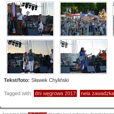
Tekst/foto:
Sławek Chyliński
Tagged with:
dni węgrowa 2017
nela zawadzk