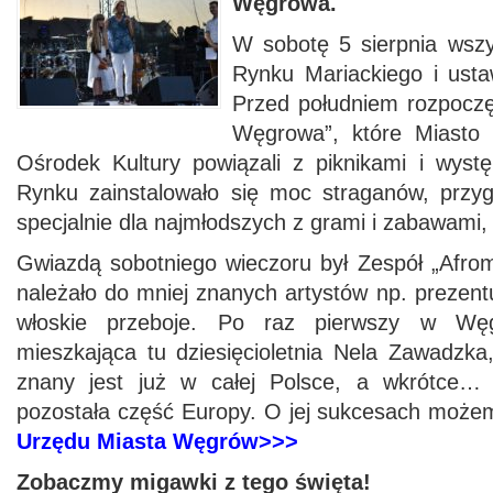
Węgrowa.
W sobotę 5 sierpnia wszys
Rynku Mariackiego i usta
Przed południem rozpoczę
Węgrowa”, które Miasto
Ośrodek Kultury powiązali z piknikami i wyst
Rynku zainstalowało się moc straganów, przy
specjalnie dla najmłodszych z grami i zabawami,
Gwiazdą sobotniego wieczoru był Zespół „Afrom
należało do mniej znanych artystów np. prezen
włoskie przeboje. Po raz pierwszy w Węg
mieszkająca tu dziesięcioletnia Nela Zawadzka,
znany jest już w całej Polsce, a wkrótce
pozostała część Europy. O jej sukcesach możem
Urzędu Miasta Węgrów>>>
Zobaczmy migawki z tego święta!