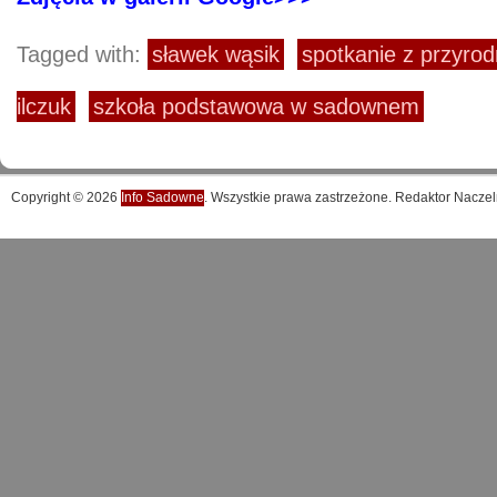
Tagged with:
sławek wąsik
spotkanie z przyrod
ilczuk
szkoła podstawowa w sadownem
Copyright © 2026
Info Sadowne
. Wszystkie prawa zastrzeżone. Redaktor Naczel