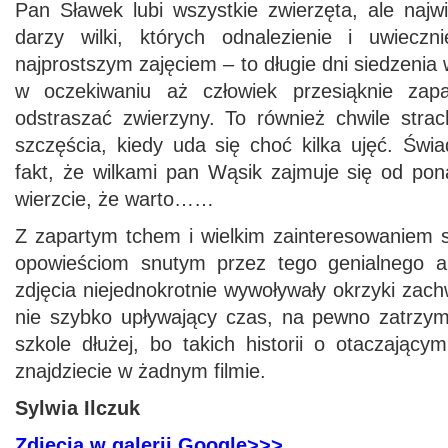
Pan Sławek lubi wszystkie zwierzęta, ale na
darzy wilki, których odnalezienie i uwieczn
najprostszym zajęciem – to długie dni siedzenia
w oczekiwaniu aż człowiek przesiąknie zap
odstraszać zwierzyny. To również chwile strach
szczęścia, kiedy uda się choć kilka ujęć. Świ
fakt, że wilkami pan Wąsik zajmuje się od pon
wierzcie, że warto……
Z zapartym tchem i wielkim zainteresowaniem s
opowieściom snutym przez tego genialnego a
zdjęcia niejednokrotnie wywoływały okrzyki zach
nie szybko upływający czas, na pewno zatrzy
szkole dłużej, bo takich historii o otaczający
znajdziecie w żadnym filmie.
Sylwia Ilczuk
Zdjęcia w galerii Google>>>