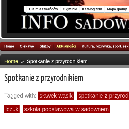
Fri, 7 Aug 2026
Dla mieszkańców
O gminie
Katalog firm
Mapa gminy
Home
Ciekawe
Służby
Aktualności
Kultura, rozrywka, sport, re
Home
» Spotkanie z przyrodnikiem
Spotkanie z przyrodnikiem
Tagged with:
sławek wąsik
spotkanie z przyrod
ilczuk
szkoła podstawowa w sadownem