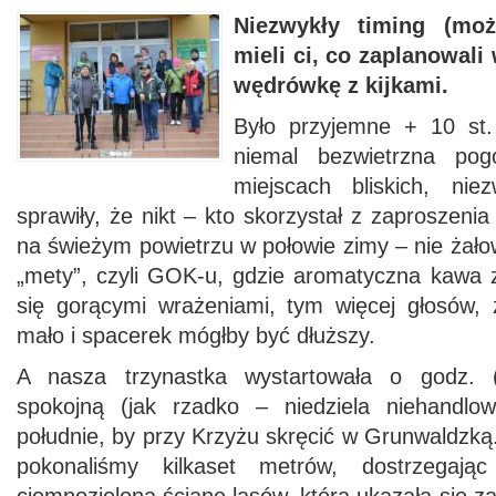
Niezwykły timing (mo
mieli ci, co zaplanowali 
wędrówkę z kijkami.
Było przyjemne + 10 st.
niemal bezwietrzna po
miejscach bliskich, nie
sprawiły, że nikt – kto skorzystał z zaproszen
na świeżym powietrzu w połowie zimy – nie żałow
„mety”, czyli GOK-u, gdzie aromatyczna kawa z
się gorącymi wrażeniami, tym więcej głosów, 
mało i spacerek mógłby być dłuższy.
A nasza trzynastka wystartowała o godz.
spokojną (jak rzadko – niedziela niehandlow
południe, by przy Krzyżu skręcić w Grunwaldzk
pokonaliśmy kilkaset metrów, dostrzegaj