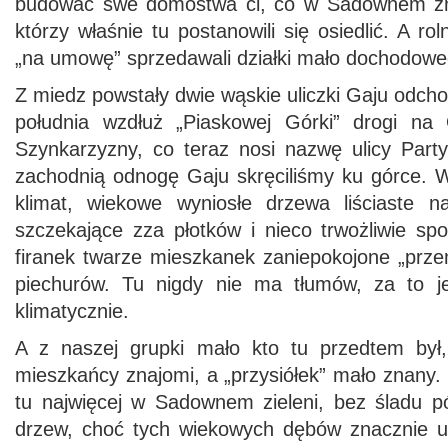
budować swe domostwa ci, co w Sadownem znal
którzy właśnie tu postanowili się osiedlić. A rol
„na umowę” sprzedawali działki mało dochodowe
Z miedz powstały dwie wąskie uliczki Gaju odch
południa wzdłuż „Piaskowej Górki” drogi na 
Szynkarzyzny, co teraz nosi nazwę ulicy Part
zachodnią odnogę Gaju skręciliśmy ku górce. 
klimat, wiekowe wyniosłe drzewa liściaste n
szczekające zza płotków i nieco trwożliwie sp
firanek twarze mieszkanek zaniepokojone „prz
piechurów. Tu nigdy nie ma tłumów, za to jes
klimatycznie.
A z naszej grupki mało kto tu przedtem był,
mieszkańcy znajomi, a „przysiółek” mało znany. 
tu najwięcej w Sadownem zieleni, bez śladu 
drzew, choć tych wiekowych dębów znacznie u