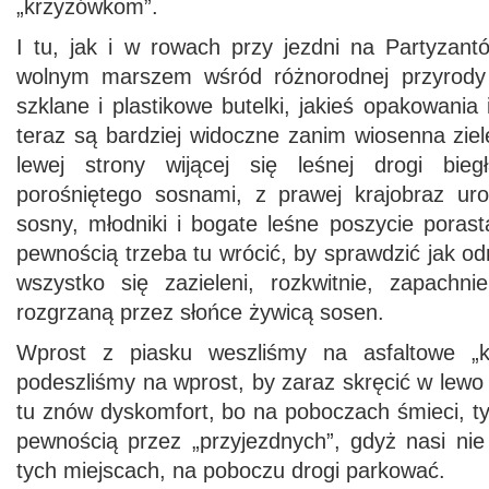
„krzyżówkom”.
I tu, jak i w rowach przy jezdni na Partyzan
wolnym marszem wśród różnorodnej przyrody
szklane i plastikowe butelki, jakieś opakowania 
teraz są bardziej widoczne zanim wiosenna ziele
lewej strony wijącej się leśnej drogi bie
porośniętego sosnami, z prawej krajobraz uro
sosny, młodniki i bogate leśne poszycie porast
pewnością trzeba tu wrócić, by sprawdzić jak od
wszystko się zazieleni, rozkwitnie, zapachni
rozgrzaną przez słońce żywicą sosen.
Wprost z piasku weszliśmy na asfaltowe „kr
podeszliśmy na wprost, by zaraz skręcić w lewo 
tu znów dyskomfort, bo na poboczach śmieci, 
pewnością przez „przyjezdnych”, gdyż nasi n
tych miejscach, na poboczu drogi parkować.