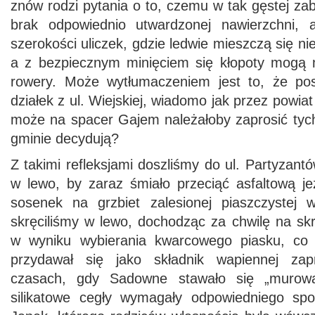
znów rodzi pytania o to, czemu w tak gęstej z
brak odpowiednio utwardzonej nawierzchni, 
szerokości uliczek, gdzie ledwie mieszczą się ni
a z bezpiecznym minięciem się kłopoty mogą 
rowery. Może wytłumaczeniem jest to, że pos
działek z ul. Wiejskiej, wiadomo jak przez powiat
może na spacer Gajem należałoby zaprosić tych
gminie decydują?
Z takimi refleksjami doszliśmy do ul. Partyzantó
w lewo, by zaraz śmiało przeciąć asfaltową je
sosenek na grzbiet zalesionej piaszczystej
skręciliśmy w lewo, dochodząc za chwilę na sk
w wyniku wybierania kwarcowego piasku, co
przydawał się jako składnik wapiennej zap
czasach, gdy Sadowne stawało się „murow
silikatowe cegły wymagały odpowiedniego sp