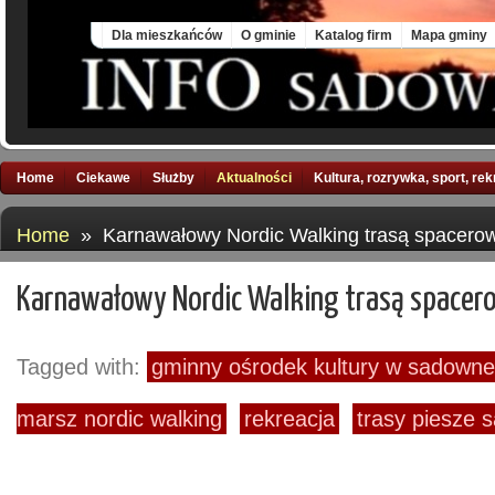
Thu, 6 Aug 2026
Dla mieszkańców
O gminie
Katalog firm
Mapa gminy
Home
Ciekawe
Służby
Aktualności
Kultura, rozrywka, sport, re
Home
» Karnawałowy Nordic Walking trasą spacerow
Karnawałowy Nordic Walking trasą spacer
Tagged with:
gminny ośrodek kultury w sadown
marsz nordic walking
rekreacja
trasy piesze