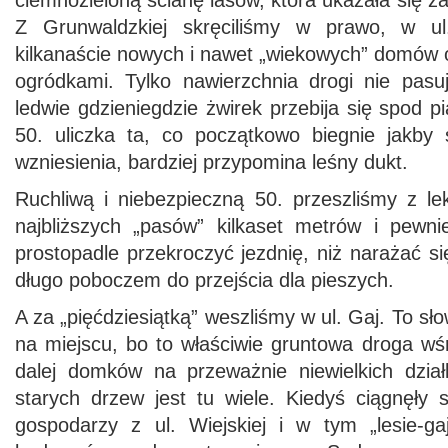
ciemnozieloną ścianę lasów, która ukazała się 
Z Grunwaldzkiej skręciliśmy w prawo, w ul
kilkanaście nowych i nawet „wiekowych” domów
ogródkami. Tylko nawierzchnia drogi nie pasu
ledwie gdzieniegdzie żwirek przebija się spod p
50. uliczka ta, co początkowo biegnie jakby 
wzniesienia, bardziej przypomina leśny dukt.
Ruchliwą i niebezpieczną 50. przeszliśmy z l
najbliższych „pasów” kilkaset metrów i pewni
prostopadle przekroczyć jezdnię, niż narażać si
długo poboczem do przejścia dla pieszych.
A za „pięćdziesiątką” weszliśmy w ul. Gaj. To słow
na miejscu, bo to właściwie gruntowa droga wś
dalej domków na przeważnie niewielkich dzia
starych drzew jest tu wiele. Kiedyś ciągnęły s
gospodarzy z ul. Wiejskiej i w tym „lesie-g