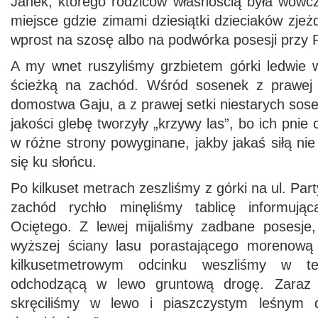
Janek, którego rodziców własnością była wów
miejsce gdzie zimami dziesiątki dzieciaków zjeż
wprost na szosę albo na podwórka posesji przy 
A my wnet ruszyliśmy grzbietem górki ledwie
ścieżką na zachód. Wśród sosenek z prawej 
domostwa Gaju, a z prawej setki niestarych sose
jakości glebę tworzyły „krzywy las”, bo ich pnie 
w różne strony powyginane, jakby jakaś siłą nie
się ku słońcu.
Po kilkuset metrach zeszliśmy z górki na ul. Part
zachód rychło minęliśmy tablicę informują
Ociętego. Z lewej mijaliśmy zadbane posesje,
wyższej ściany lasu porastającego morenow
kilkusetmetrowym odcinku weszliśmy w t
odchodzącą w lewo gruntową drogę. Zaraz 
skręciliśmy w lewo i piaszczystym leśnym 