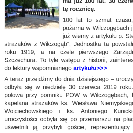
ma już 100 lat. 30 cze
tę rocznicę.
100 lat to szmat czasu,
pożarna w Wilczogębach już
już wiemy z artykułu p. Ste
strażaków z Wilczogąb”, Jednostka ta powstał
roku 1919, a na czele pierwszego Zarząd
Szczechura. To tyle wstępu z historii, zainte
do lektury wspomnianego
artykułu>>>
A teraz przejdźmy do dnia dzisiejszego – uroczy
odbyła się w niedzielę 30 czerwca 2019 roku
polowa przy pomniku POW w Wilczogębach, k
kapelana strażaków ks. Wiesława Niemyjskieg
Wojciechowskiego i ks. Antoniego Kunick
uroczystości odbyła się po przemarszu na pla
uświetnili ją przybyli goście, reprezentują