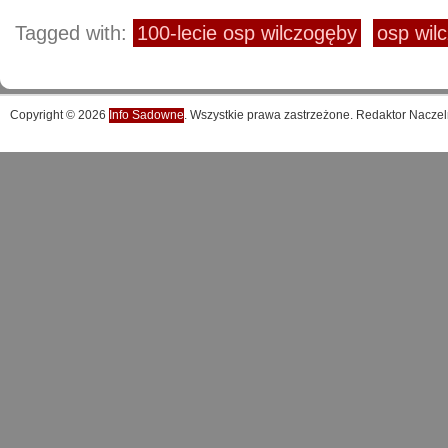
Tagged with:
100-lecie osp wilczogęby
osp wil
Copyright © 2026
Info Sadowne
. Wszystkie prawa zastrzeżone. Redaktor Naczel