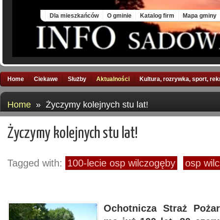
Mon, 10 Aug 2026
Dla mieszkańców
O gminie
Katalog firm
Mapa gminy
Home
Ciekawe
Służby
Aktualności
Kultura, rozrywka, sport, re
Home
» Życzymy kolejnych stu lat!
Życzymy kolejnych stu lat!
Tagged with:
100-lecie osp wilczogęby
osp wil
Ochotnicza Straż Poża