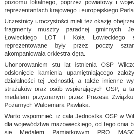
poziomu lokalnego, poprzez powiatowy i woje
reprezentantach krajowego i europejskiego Parl
Uczestnicy uroczystości mieli też okazję obejr
fragmenty musztry paradnej gminnych J
Łowieckiego LOT i Koła Łowieckiego ś
reprezentowane były przez poczty szt
akompaniowała orkiestra dęta.
Uhonorowaniem stu lat istnienia OSP Wilcz
odsłonięcie kamienia upamiętniającego założy
działalności tej Jednostki, a także imienne w
strażaków oraz osób wspierających OSP, a ta
medalem przyznanym przez Prezesa Związku 
Pożarnych Waldemara Pawlaka.
Warto wspomnieć, iż cała Jednostka OSP w Wil
dla województwa mazowieckiego, od tego dnia b
się Medalem Pamiątkowym PRO MASO