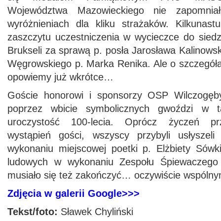
Województwa Mazowieckiego nie zapomniał
wyróżnieniach dla kliku strażaków. Kilkunast
zaszczytu uczestniczenia w wycieczce do sied
Brukseli za sprawą p. posła Jarosława Kalinowsk
Węgrowskiego p. Marka Renika. Ale o szczegóła
opowiemy już wkrótce…
Goście honorowi i sponsorzy OSP Wilczogęby
poprzez wbicie symbolicznych gwoździ w ta
uroczystość 100-lecia. Oprócz życzeń pr
wystąpień gości, wszyscy przybyli usłyszeli
wykonaniu miejscowej poetki p. Elżbiety Sówki
ludowych w wykonaniu Zespołu Śpiewaczego 
musiało się też zakończyć… oczywiście wspóln
Zdjęcia w galerii Google>>>
Tekst/foto:
Sławek Chyliński