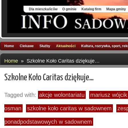
Sat, 8 Aug 2026
Dla mieszkańców
O gminie
Katalog firm
Mapa gminy
Home
Ciekawe
Służby
Aktualności
Kultura, rozrywka, sport, re
Home
» Szkolne Koło Caritas dziękuje…
Szkolne Koło Caritas dziękuje…
Tagged with:
akcje wolontariatu
mariusz wójcik
osman
szkolne koło caritas w sadownem
zesp
ponadpodstawowych w sadownem