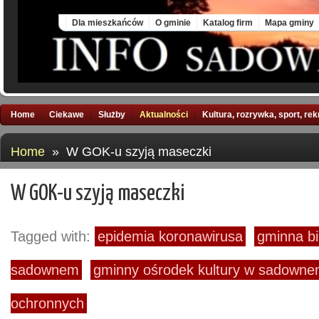
Fri, 7 Aug 2026
Dla mieszkańców
O gminie
Katalog firm
Mapa gminy
Home
Ciekawe
Służby
Aktualności
Kultura, rozrywka, sport, re
Home
» W GOK-u szyją maseczki
W GOK-u szyją maseczki
Tagged with:
epidemia koronawirusa
gminna bi
sadownem
gminny ośrodek kultury w sadown
ochronnych