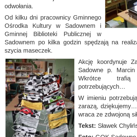
odwołania.
Od kilku dni pracownicy Gminnego
Ośrodka Kultury w Sadownem i
Gminnej Biblioteki Publicznej w
Sadownem po kilka godzin spędzają na realiz
szycia maseczek.
Akcję koordynuje Z
Sadowne p. Marcin
Wkrótce trafi
potrzebujących…
W imieniu potrzebuj
zarazą, dziękujemy… 
wraca ze zdwojoną s
Tekst:
Sławek Chylińs