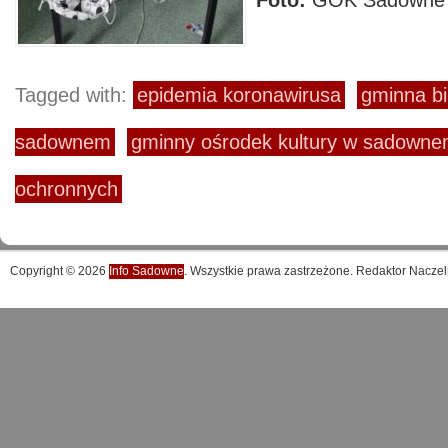
Foto:
GOK Sadowne
Tagged with:
epidemia koronawirusa
gminna bi
sadownem
gminny ośrodek kultury w sadown
ochronnych
Copyright © 2026
Info Sadowne
. Wszystkie prawa zastrzeżone. Redaktor Naczel