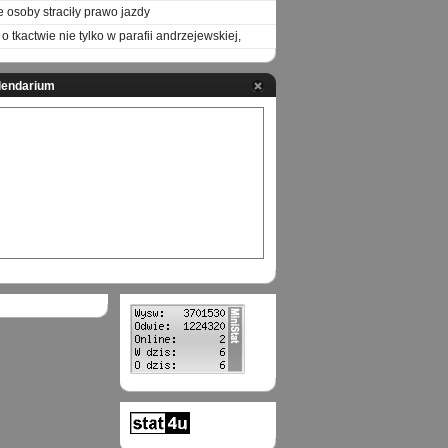
e osoby straciły prawo jazdy
o tkactwie nie tylko w parafii andrzejewskiej,
lendarium