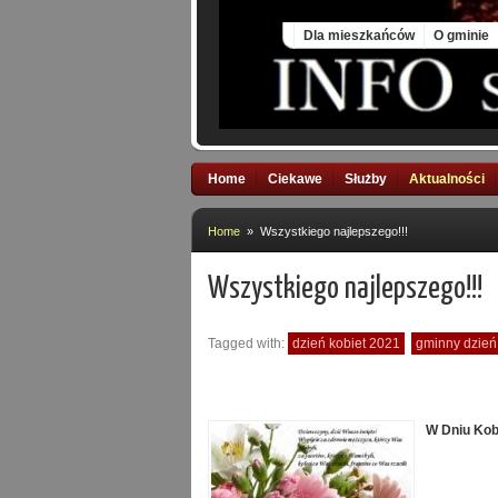
Thu, 6 Aug 2026
Dla mieszkańców
O gminie
Home
Ciekawe
Służby
Aktualności
Home
» Wszystkiego najlepszego!!!
Wszystkiego najlepszego!!!
Tagged with:
dzień kobiet 2021
gminny dzień
W Dniu Kob