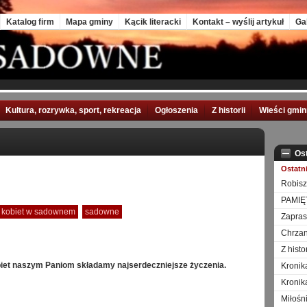
Katalog firm
Mapa gminy
Kącik literacki
Kontakt – wyślij artykuł
Ga
Kultura, rozrywka, sport, rekreacja
Ogłoszenia
Z historii
Wieści gmi
Os
Ostatn
Robisz
PAMIĘ
 kobiet w sadownem
sadowne
Zapra
Chrzan
Z hist
iet naszym Paniom składamy najserdeczniejsze życzenia.
Kronik
Kronik
Miłośn