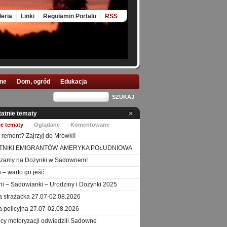
leria
Linki
Regulamin Portalu
RSS
nne
Dom, ogród
Edukacja
tatnie tematy
ie tematy
Oglądane
Komentowane
 remont? Zajrzyj do Mrówki!
TNIKI EMIGRANTÓW. AMERYKA POŁUDNIOWA
szamy na Dożynki w Sadownem!
 – warto go jeść…
orii – Sadowianki – Urodziny i Dożynki 2025
a strażacka 27.07-02.08.2026
a policyjna 27.07-02.08.2026
icy motoryzacji odwiedzili Sadowne