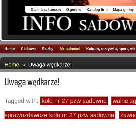
Sat, 8 Aug 2026
Dla mieszkańców
O gminie
Katalog firm
Mapa gminy
Home
Ciekawe
Służby
Aktualności
Kultura, rozrywka, sport, re
Home
» Uwaga wędkarze!
Uwaga wędkarze!
Tagged with:
koło nr 27 pzw sadowne
walne z
sprawozdawcze koła nr 27 pzw sadowne
zawod