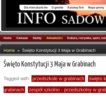
Thu, 6 Aug 2026
Dla mieszkańców
O gminie
Katalog firm
Mapa gminy
Home
Ciekawe
Służby
Aktualności
Kultura, rozrywka, sport, re
Home
» Święto Konstytucji 3 Maja w Grabinach
Święto Konstytucji 3 Maja w Grabinach
Tagged with:
przedszkole w grabinach
święto k
grabinach
zespół szkolno - przedszkolny w gra