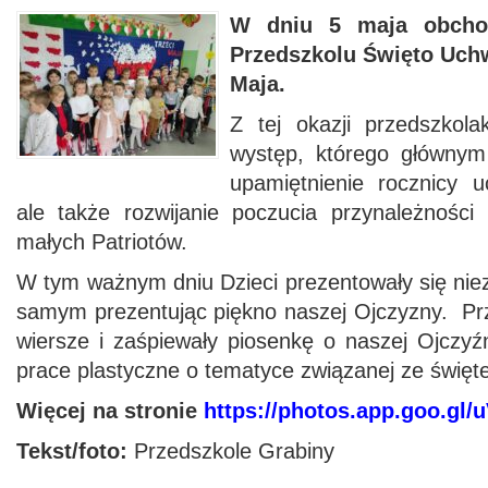
W dniu 5 maja obcho
Przedszkolu Święto Uch
Maja.
Z tej okazji przedszkolak
występ, którego głównym
upamiętnienie rocznicy uc
ale także rozwijanie poczucia przynależnośc
małych Patriotów.
W tym ważnym dniu Dzieci prezentowały się nie
samym prezentując piękno naszej Ojczyzny. Prz
wiersze i zaśpiewały piosenkę o naszej Ojczyź
prace plastyczne o tematyce związanej ze święt
Więcej na stronie
https://photos.app.goo.gl
Tekst/foto:
Przedszkole Grabiny