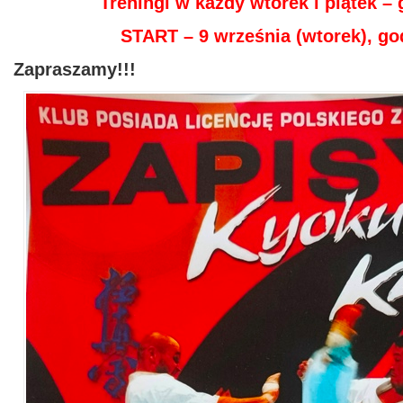
Treningi w każdy wtorek i piątek – 
START – 9 września (wtorek), go
Zapraszamy!!!