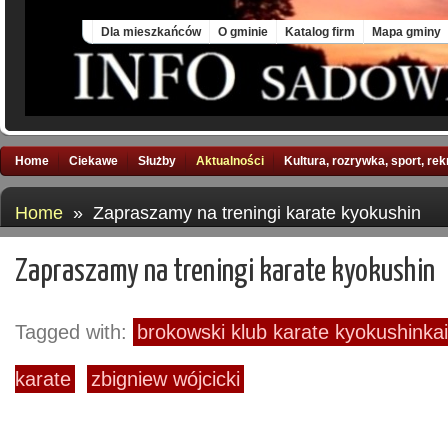
Sun, 9 Aug 2026
Dla mieszkańców
O gminie
Katalog firm
Mapa gminy
Home
Ciekawe
Służby
Aktualności
Kultura, rozrywka, sport, re
Home
» Zapraszamy na treningi karate kyokushin
Zapraszamy na treningi karate kyokushin
Tagged with:
brokowski klub karate kyokushinkai
karate
zbigniew wójcicki