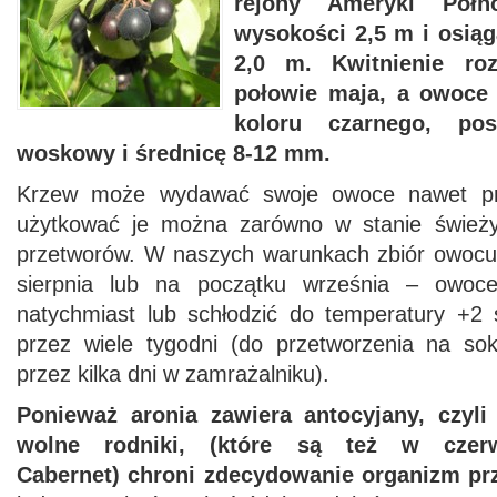
rejony Ameryki Półn
wysokości 2,5 m i osiąg
2,0 m.
Kwitnienie ro
połowie maja, a owoce
koloru czarnego, pos
woskowy i średnicę 8-12 mm.
Krzew może wydawać swoje owoce nawet pr
użytkować je można zarówno w stanie świeży
przetworów. W naszych warunkach zbiór owocu
sierpnia lub na początku września – owoc
natychmiast lub schłodzić do temperatury +2
przez wiele tygodni (do przetworzenia na so
przez kilka dni w zamrażalniku).
Ponieważ aronia zawiera antocyjany, czyli
wolne rodniki, (które są też w cze
Cabernet) chroni zdecydowanie organizm p