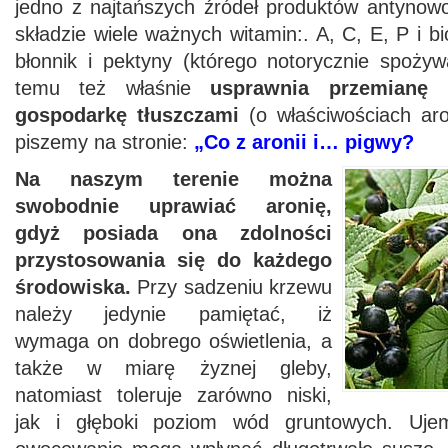
jedno z najtańszych źródeł produktów antyno
składzie wiele ważnych witamin:. A, C, E, P i b
błonnik i pektyny (którego notorycznie spoży
temu też właśnie
usprawnia przemianę 
gospodarkę tłuszczami
(o właściwościach aron
piszemy na stronie:
„Co z aronii i… pigwy?
Na naszym terenie można
swobodnie uprawiać aronię,
gdyż posiada ona zdolności
przystosowania się do każdego
środowiska.
Przy sadzeniu krzewu
należy jedynie pamiętać, iż
wymaga on dobrego oświetlenia, a
także w miarę żyznej gleby,
natomiast toleruje zarówno niski,
jak i głęboki poziom wód gruntowych. Ujem