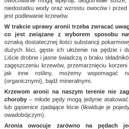
owocowanie mogą wpłynąć długotrwałe susze, 
niedostatku wody oraz wzrostu owoców i przed
jest podlewanie krzewów.
W trakcie uprawy aronii trzeba zwracać uwa
co jest związane z wyborem sposobu na
oznaką dostatecznej ilości substancji pokarmo
dużych liści, gęste ich ułożenie na pędzie i 
Liście drobne i jasne świadczą o braku składnik
zagęszczeniu krzewów, przemarznięciu korzeni 
jak inne rośliny, możemy wspomagać na
(organicznymi), bądź mineralnymi.
Krzewom aronii na naszym terenie nie zagr
choroby
– młode pędy mogą jedynie atakować
lub gąsienice zjadające liście (likwiduje je poj
owadobójczym).
Aronia owocuje zarówno na pędach jed