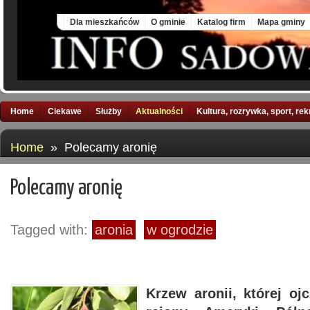
Mon, 10 Aug 2026
Dla mieszkańców
O gminie
Katalog firm
Mapa gminy
Home
Ciekawe
Służby
Aktualności
Kultura, rozrywka, sport, re
Home
» Polecamy aronię
Polecamy aronię
Tagged with:
aronia
w ogrodzie
Krzew aronii, której o