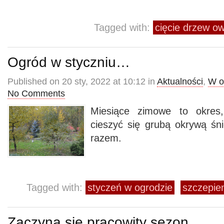
Tagged with:
cięcie drzew 
Ogród w styczniu…
Published on 20 sty, 2022 at 10:12 in
Aktualności
,
W o
No Comments
Miesiące zimowe to okre
cieszyć się grubą okrywą śn
razem.
Tagged with:
styczeń w ogrodzie
szczepie
Zaczyna się pracowity sezon…