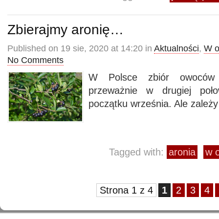
Zbierajmy aronię…
Published on 19 sie, 2020 at 14:20 in
Aktualności
,
W o
No Comments
W Polsce zbiór owoców 
przeważnie w drugiej poło
początku września. Ale zależy
Tagged with:
aronia
w 
Strona 1 z 4
1
2
3
4