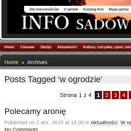
Fri, 7 Aug 2026
Dla mieszkańców
O gminie
Katalog firm
Mapa gminy
Home
Ciekawe
Służby
Aktualności
Kultura, rozrywka, sport, re
Home
» Archives
Posts Tagged ‘w ogrodzie’
Strona 1 z 4
1
2
3
4
Polecamy aronię
Published on 2 wrz, 2025 at 15:00 in
Aktualności
,
W o
No Comments