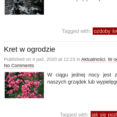
Tagged with:
ozdoby św
Kret w ogrodzie
Published on 4 paź, 2020 at 12:23 in
Aktualności
,
W o
No Comments
W ciągu jednej nocy jest z
naszych grządek lub wypielę
Tagged with:
jak się poz