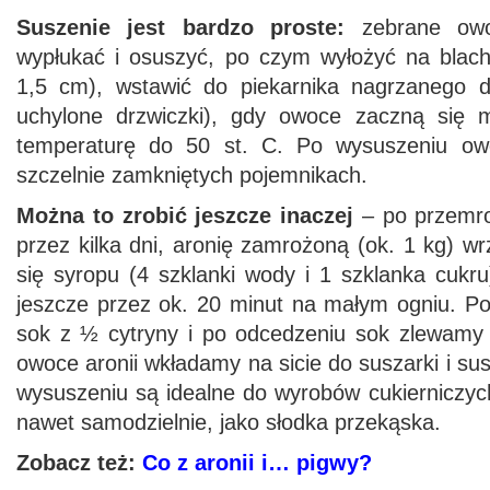
Suszenie jest bardzo proste:
zebrane owoc
wypłukać i osuszyć, po czym wyłożyć na blac
1,5 cm), wstawić do piekarnika nagrzanego d
uchylone drzwiczki), gdy owoce zaczną się m
temperaturę do 50 st. C. Po wysuszeniu o
szczelnie zamkniętych pojemnikach.
Można to zrobić jeszcze inaczej
– po przemro
przez kilka dni, aronię zamrożoną (ok. 1 kg) 
się syropu (4 szklanki wody i 1 szklanka cukr
jeszcze przez ok. 20 minut na małym ogniu. P
sok z ½ cytryny i po odcedzeniu sok zlewamy 
owoce aronii wkładamy na sicie do suszarki i su
wysuszeniu są idealne do wyrobów cukierniczyc
nawet samodzielnie, jako słodka przekąska.
Zobacz też:
Co z aronii i… pigwy?