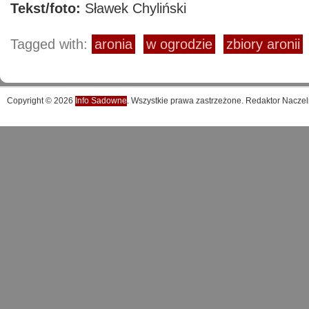
Tekst/foto:
Sławek Chyliński
Tagged with:
aronia
w ogrodzie
zbiory aronii
Copyright © 2026
Info Sadowne
. Wszystkie prawa zastrzeżone. Redaktor Naczel