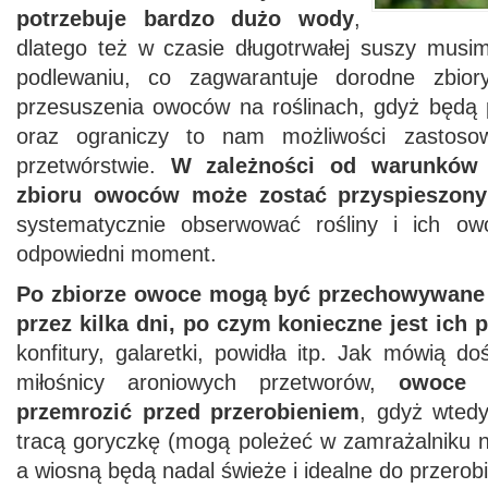
potrzebuje bardzo dużo wody
,
dlatego też w czasie długotrwałej suszy musi
podlewaniu, co zagwarantuje dorodne zbio
przesuszenia owoców na roślinach, gdyż będą 
oraz ograniczy to nam możliwości zastos
przetwórstwie.
W zależności od warunków
zbioru owoców może zostać przyspieszony
systematycznie obserwować rośliny i ich o
odpowiedni moment.
Po zbiorze owoce mogą być przechowywane
przez kilka dni, po czym konieczne jest ich 
konfitury, galaretki, powidła itp. Jak mówią do
miłośnicy aroniowych przetworów,
owoce 
przemrozić przed przerobieniem
, gdyż wtedy
tracą goryczkę (mogą poleżeć w zamrażalniku n
a wiosną będą nadal świeże i idealne do przerobi