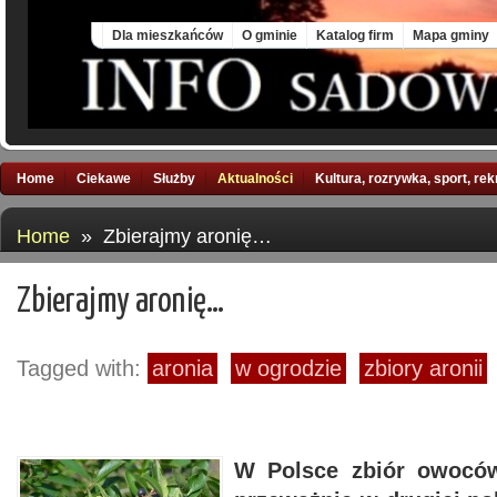
Sun, 9 Aug 2026
Dla mieszkańców
O gminie
Katalog firm
Mapa gminy
Home
Ciekawe
Służby
Aktualności
Kultura, rozrywka, sport, re
Home
» Zbierajmy aronię…
Zbierajmy aronię…
Tagged with:
aronia
w ogrodzie
zbiory aronii
W Polsce zbiór owoców