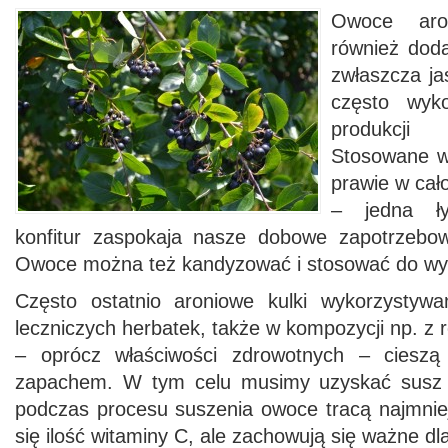
Owoce aro
również dod
zwłaszcza ja
często wyk
produkcji
Stosowane w
prawie w cał
– jedna ły
konfitur zaspokaja nasze dobowe zapotrzebow
Owoce można też kandyzować i stosować do wyr
Często ostatnio aroniowe kulki wykorzystyw
leczniczych herbatek, także w kompozycji np. z 
– oprócz właściwości zdrowotnych – cieszą
zapachem. W tym celu musimy uzyskać susz
podczas procesu suszenia owoce tracą najmniej
się ilość witaminy C, ale zachowują się ważne dl