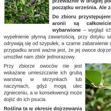
przeważnie w drugiej po
początku września. Ale z
Do zbioru przystępuje
aronii są całkowici
wybarwione
– wygląd ich
wypełnienie płynną zawartością, przy dotyku s
odrywają się od szypułek, a czarne zabarwienie
przypadku aronii ważne jest, że jej owoce dojrz
umożliwi nam zbiór jednorazowy.
Przy zbiorze owoców nie jest
wskazane umieszczanie ich grubą
warstwą w skrzynkach lub
naczyniach, gdyż mogą ulec
zgnieceniu, a w konsekwencji może
dojść do ich psucia.
Roślina ta w okresie dojrzewania