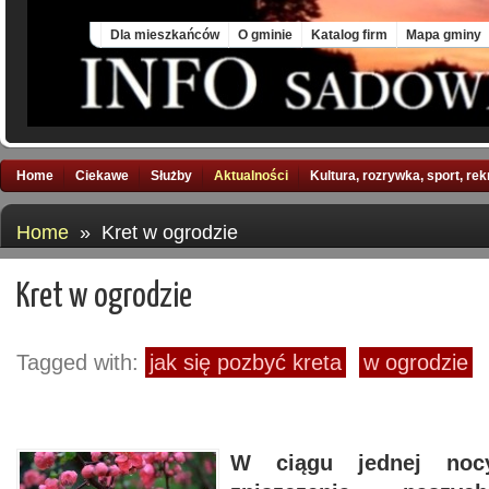
Sat, 8 Aug 2026
Dla mieszkańców
O gminie
Katalog firm
Mapa gminy
Home
Ciekawe
Służby
Aktualności
Kultura, rozrywka, sport, re
Home
» Kret w ogrodzie
Kret w ogrodzie
Tagged with:
jak się pozbyć kreta
w ogrodzie
W ciągu jednej noc