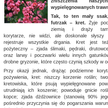
zniszczenia nasz
wypielęgnowanych traw
Tak, to ten mały ssak
futrzak – kret.
Żyje po
ziemią i drąży ta
korytarze, nie widzi, ale doskonale słyszy 
rejestruje wszystkie drgania. Kret jest te
pożyteczny – zjada ślimaki, pędraki, drutowc
oraz larwy i poczwarki wielu innych gatunk
drobne gryzonie, które często czynią szkody w 
Przy okazji jednak, drążąc podziemne kory
pożywienia, kret: niszczy korzenie roślin; tw
kretowiska, które psują wypielęgnowane powi
utrudniają ich koszenie; powoduje gnicie ro
kopce; zjada dżdżownice (stanowią 90% jeg
pośrednio przyczynia się do pogarszania waru