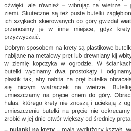
dźwięki, ale również – wibrując na wietrze –
ziemi. Skuteczne są też puste butelki zagłębio
ich szyjkach skierowanych do góry gwizdał wia
przenosimy je w inne miejsce, gdyż kret
przyzwyczaić.
Dobrym sposobem na krety są plastikowe butelk
nabijane na metalowy pręt lub drewniany kij wbit
w ziemię kopczyka w ogrodzie. W ściankac
butelki wycinamy dwa prostokąty i odginam
plastik tak, aby nabita na pręt butelka obracał
się niczym wiatraczek na wietrze. Butelk
umieszczamy na pręcie dnem do góry. Obracaj
hałas, którego krety nie znoszą i uciekają z 
umieszczeniu butelki na pręcie nie odkręcamy
zrobić w jej dnie otwór większy od średnicy pręta
– pułapki na krety
– mają wydłużony kształt, w