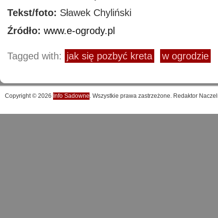
Tekst/foto:
Sławek Chyliński
Źródło:
www.e-ogrody.pl
Tagged with:
jak się pozbyć kreta
w ogrodzie
Copyright © 2026
Info Sadowne
. Wszystkie prawa zastrzeżone. Redaktor Naczel