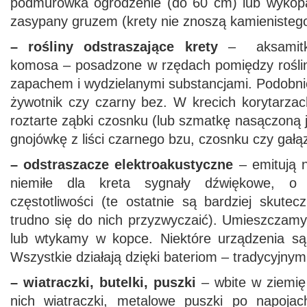
podmurówka ogrodzenie (do 60 cm) lub wykopa
zasypany gruzem (krety nie znoszą kamienistego
– rośliny odstraszające krety
– aksamitka
komosa – posadzone w rzędach pomiędzy roślin
zapachem i wydzielanymi substancjami. Podobni
żywotnik czy czarny bez. W krecich korytarza
roztarte ząbki czosnku (lub szmatkę nasączoną 
gnojówkę z liści czarnego bzu, czosnku czy gałą
– odstraszacze elektroakustyczne
– emitują n
niemiłe dla kreta sygnały dźwiękowe, o 
częstotliwości (te ostatnie są bardziej skute
trudno się do nich przyzwyczaić). Umieszczamy
lub wtykamy w kopce. Niektóre urządzenia są 
Wszystkie działają dzięki bateriom – tradycyjnym
– wiatraczki, butelki, puszki
– wbite w ziemię
nich wiatraczki, metalowe puszki po napojac