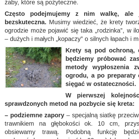
żaby, które są pożyteczne.
Często podejmujemy z nim walkę, ale 
bezskuteczna.
Musimy wiedzieć, że krety twor
ogrodzie może pojawić się taka „rodzinka”, w il
– dużych i małych „kopaczy” o silnych łapach i 
Krety są pod ochroną, 
będziemy próbować za
metody wypłoszenia z
ogrodu, a po preparaty
sięgać w ostateczności.
W pierwszej kolejnośc
sprawdzonych metod na pozbycie się kreta:
– podziemne zapory
– specjalną siatkę przeci
trawnikiem na głębokości ok. 10 cm, przys
obsiewamy trawą. Podobną funkcję będzie