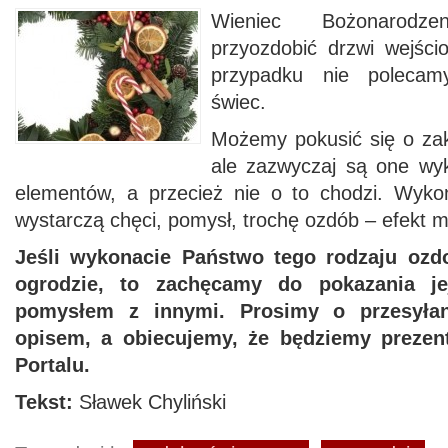
Wieniec Bożonarod
przyozdobić drzwi wejśc
przypadku nie polecam
świec.
Możemy pokusić się o zaku
ale zazwyczaj są one wy
elementów, a przecież nie o to chodzi. Wyk
wystarczą chęci, pomysł, trochę ozdób – efekt 
Jeśli wykonacie Państwo tego rodzaju ozd
ogrodzie, to zachęcamy do pokazania jej
pomysłem z innymi. Prosimy o przesyłan
opisem, a obiecujemy, że będziemy preze
Portalu.
Tekst:
Sławek Chyliński