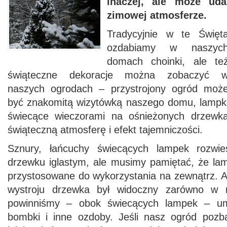
inaczej, ale może ud
zimowej atmosferze.
Tradycyjnie w te Święt
ozdabiamy w naszyc
domach choinki, ale te
świąteczne dekoracje można zobaczyć 
naszych ogrodach – przystrojony ogród moż
być znakomitą wizytówką naszego domu, lampk
świecące wieczorami na ośnieżonych drzewka
świąteczną atmosferę i efekt tajemniczości.
Sznury, łańcuchy świecących lampek rozwi
drzewku iglastym, ale musimy pamiętać, że lam
przystosowane do wykorzystania na zewnątrz. A
wystroju drzewka był widoczny zarówno w n
powinniśmy – obok świecących lampek – umi
bombki i inne ozdoby. Jeśli nasz ogród pozb