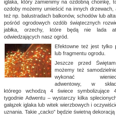
iglaka, który zamienimy na ozdobną choinkę, t
ozdoby możemy umieścić na innych drzewach, 
też np. balustradach balkonów, schodów lub alta
pośród ogrodowych ozdób świątecznych rozw
jabłka, orzechy, które będą nie lada at
odwiedzających nasz ogród.
Efektowne też jest tylko 
lub fragmentu ogrodu.
Jeszcze przed Świętam
możemy też samodzielni
wykonać wienie
adwentowy, w skła
którego wchodzą 4 świece symbolizujące 
tygodnie Adwentu – wystarczy kilka splecionyc
gałązek iglaka lub witek wierzbowych i oczywiści
uznania. Takie „cacko” będzie świetną dekoracją