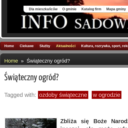
Fri, 7 Aug 2026
Dla mieszkańców
O gminie
Katalog firm
Mapa gminy
Home
Ciekawe
Służby
Aktualności
Kultura, rozrywka, sport, re
Home
» Świąteczny ogród?
Świąteczny ogród?
Tagged with:
ozdoby świąteczne
w ogrodzie
Zbliża się Boże Naro