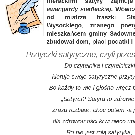
literackimi satyry zajm
awangardy siedleckiej
. Wówcz
od mistrza fraszki Sła
Wysockiego, znanego poet
mieszkańcem gminy Sadowne.
zbudował dom, płaci podatki i 
Prztyczki satyryczne, czyli prze
Do czytelnika i czytelniczki
kieruje swoje satyryczne przyty
Bo każdy to wie i głośno wręcz 
„Satyra!? Satyra to zdrowie
Zrazu rozbawi, choć potem -a j
dla zdrowotności krwi nieco up
Bo nie jest rolą satyryka,