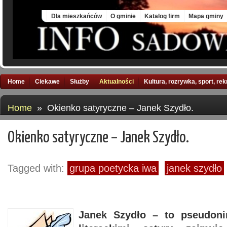
Sun, 9 Aug 2026
Dla mieszkańców
O gminie
Katalog firm
Mapa gminy
Home
Ciekawe
Służby
Aktualności
Kultura, rozrywka, sport, re
Home
» Okienko satyryczne – Janek Szydło.
Okienko satyryczne – Janek Szydło.
Tagged with:
grupa poetycka iwa
janek szydło
Janek Szydło – to pseudoni