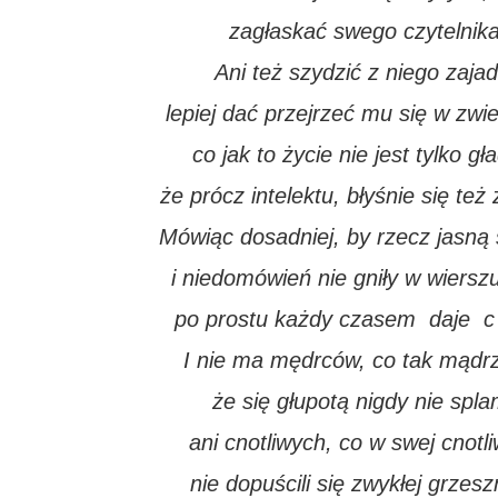
zagłaskać swego czytelnika
Ani też szydzić z niego zajad
lepiej dać przejrzeć mu się w zwie
co jak to życie nie jest tylko gł
że prócz intelektu, błyśnie się te
Mówiąc dosadniej, by rzecz jasną s
i niedomówień nie gniły w wierszu
po prostu każdy czasem daje c i
I nie ma mędrców, co tak mądrz
że się głupotą nigdy nie splam
ani cnotliwych, co w swej cnotl
nie dopuścili się zwykłej grzesz