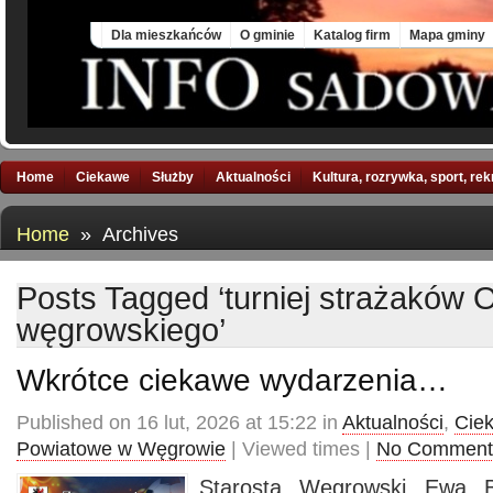
Sat, 8 Aug 2026
Dla mieszkańców
O gminie
Katalog firm
Mapa gminy
Home
Ciekawe
Służby
Aktualności
Kultura, rozrywka, sport, re
Home
» Archives
Posts Tagged ‘turniej strażaków
węgrowskiego’
Wkrótce ciekawe wydarzenia…
Published on 16 lut, 2026 at 15:22 in
Aktualności
,
Cie
Powiatowe w Węgrowie
| Viewed times |
No Comment
Starosta Węgrowski Ewa B