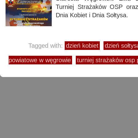
Turniej Strażaków OSP oraz
Dnia Kobiet i Dnia Sołtysa.
Tagged with:
dzień kobiet
dzień sołtys
powiatowe w węgrowie
turniej strażaków osp