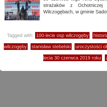
strażaków z Ochotniczej
Wilczogębach, w gminie Sad
Tagged with:
100-lecie osp wilczogęby
histor
wilczogęby
stanisław stebelski
uroczystości 
lecia 30 czerwca 2019 roku