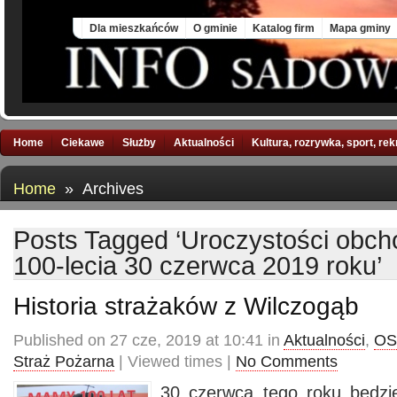
Thu, 6 Aug 2026
Dla mieszkańców
O gminie
Katalog firm
Mapa gminy
Home
Ciekawe
Służby
Aktualności
Kultura, rozrywka, sport, re
Home
» Archives
Posts Tagged ‘Uroczystości obch
100-lecia 30 czerwca 2019 roku’
Historia strażaków z Wilczogąb
Published on 27 cze, 2019 at 10:41 in
Aktualności
,
OS
Straż Pożarna
| Viewed times |
No Comments
30 czerwca tego roku będzi