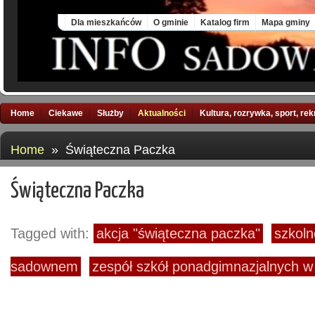
Sat, 8 Aug 2026
Dla mieszkańców
O gminie
Katalog firm
Mapa gminy
Home
Ciekawe
Służby
Aktualności
Kultura, rozrywka, sport, re
Home
» Świąteczna Paczka
Świąteczna Paczka
Tagged with:
akcja "świąteczna paczka"
szkoln
sadownem
zespół szkół ponadgimnazjalnych 