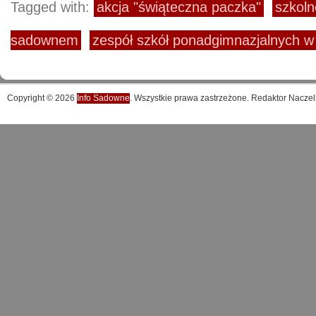
Tagged with:
akcja "świąteczna paczka"
szkoln
sadownem
zespół szkół ponadgimnazjalnych 
Copyright © 2026
Info Sadowne
. Wszystkie prawa zastrzeżone. Redaktor Naczel