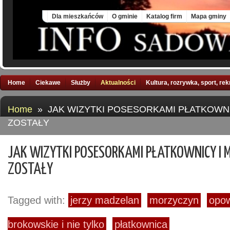
Fri, 7 Aug 2026
Dla mieszkańców
O gminie
Katalog firm
Mapa gminy
Home
Ciekawe
Służby
Aktualności
Kultura, rozrywka, sport, re
Home
» JAK WIZYTKI POSESORKAMI PŁATKOWN
ZOSTAŁY
JAK WIZYTKI POSESORKAMI PŁATKOWNICY I
ZOSTAŁY
Tagged with:
jerzy madzelan
morzyczyn
opow
brokowskie i nie tylko
płatkownica