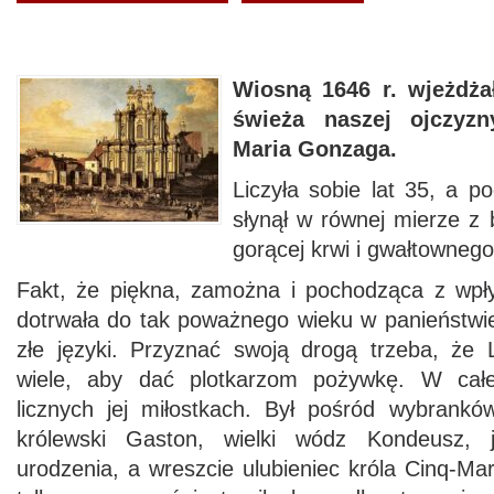
Wiosną 1646 r. wjeżdża
świeża naszej ojczyz
Maria Gonzaga.
Liczyła sobie lat 35, a po
słynął w równej mierze z 
gorącej krwi i gwałtownego
Fakt, że piękna, zamożna i pochodząca z wpł
dotrwała do tak poważnego wieku w panieństwie
złe języki. Przyznać swoją drogą trzeba, że 
wiele, aby dać plotkarzom pożywkę. W całe
licznych jej miłostkach. Był pośród wybranków
królewski Gaston, wielki wódz Kondeusz, j
urodzenia, a wreszcie ulubieniec króla Cinq-Mar