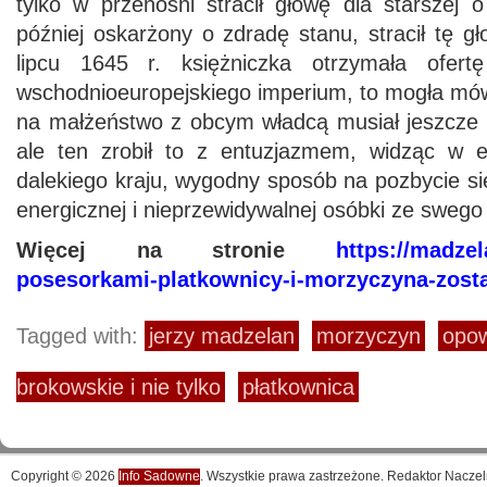
tylko w przenośni stracił głowę dla starszej 
później oskarżony o zdradę stanu, stracił tę 
lipcu 1645 r. księżniczka otrzymała ofert
wschodnioeuropejskiego imperium, to mogła mów
na małżeństwo z obcym władcą musiał jeszcze w
ale ten zrobił to z entuzjazmem, widząc w e
dalekiego kraju, wygodny sposób na pozbycie si
energicznej i nieprzewidywalnej osóbki ze swego
Więcej na stronie
https://madzel
posesorkami-platkownicy-i-morzyczyna-zosta
Tagged with:
jerzy madzelan
morzyczyn
opow
brokowskie i nie tylko
płatkownica
Copyright © 2026
Info Sadowne
. Wszystkie prawa zastrzeżone. Redaktor Naczel