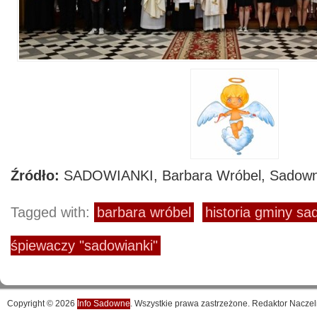
Źródło:
SADOWIANKI, Barbara Wróbel, Sadow
Tagged with:
barbara wróbel
historia gminy s
śpiewaczy "sadowianki"
Copyright © 2026
Info Sadowne
. Wszystkie prawa zastrzeżone. Redaktor Naczel