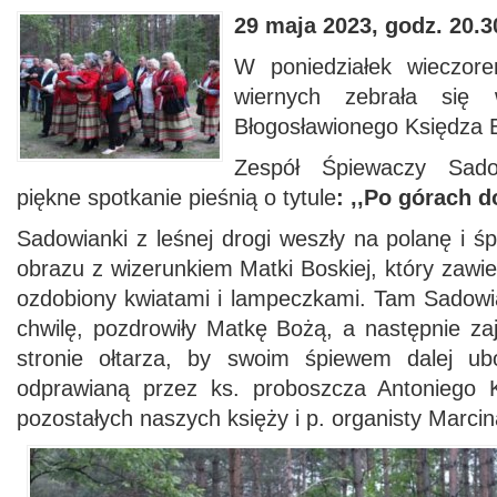
29 maja 2023, godz. 20.3
W poniedziałek wieczor
wiernych zebrała się 
Błogosławionego Księdza 
Zespół Śpiewaczy Sado
piękne spotkanie pieśnią o tytule
: ,,Po górach d
Sadowianki z leśnej drogi weszły na polanę i śp
obrazu z wizerunkiem Matki Boskiej, który zawie
ozdobiony kwiatami i lampeczkami. Tam Sadowia
chwilę, pozdrowiły Matkę Bożą, a następnie za
stronie ołtarza, by swoim śpiewem dalej u
odprawianą przez ks. proboszcza Antoniego K
pozostałych naszych księży i p. organisty Marcin