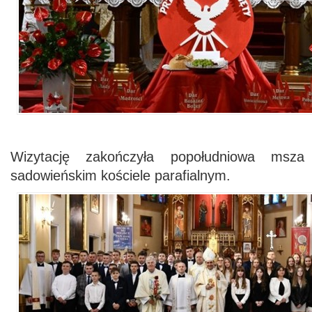
Wizytację zakończyła popołudniowa msz
sadowieńskim kościele parafialnym.