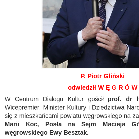
P.
Piotr Gli
ń
ski
odwiedził W Ę G R Ó W
W Centrum Dialogu Kultur gościł
prof. dr 
Wicepremier, Minister Kultury i Dziedzictwa Nar
się z mieszkańcami powiatu węgrowskiego na z
Marii Koc, Posła na Sejm Macieja Gór
węgrowskiego Ewy Besztak
.