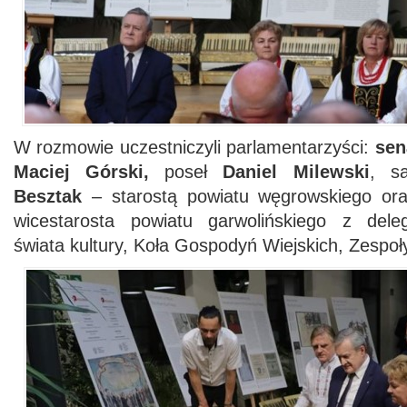
W rozmowie uczestniczyli parlamentarzyści:
sen
Maciej Górski,
poseł
Daniel Milewski
, s
Besztak
– starostą powiatu węgrowskiego o
wicestarosta powiatu garwolińskiego z deleg
świata kultury, Koła Gospodyń Wiejskich, Zespo