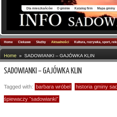
Thu, 6 Aug 2026
Dla mieszkańców
O gminie
Katalog firm
Mapa gminy
Home
Ciekawe
Służby
Aktualności
Kultura, rozrywka, sport, re
Home
» SADOWIANKI – GAJÓWKA KLIN
SADOWIANKI – GAJÓWKA KLIN
Tagged with:
barbara wróbel
historia gminy s
śpiewaczy "sadowianki"