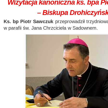
Wizytacja kanoniczna ks. bpa P
– Biskupa Drohiczy
ń
s
Ks. bp Piotr Sawczuk
przeprowadził trzydniow
w parafii św. Jana Chrzciciela w Sadownem.