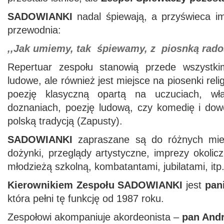
SADOWIANKI
nadal śpiewają, a przyświeca i
przewodnia:
,,Jak umiemy, tak
ś
piewamy, z piosnk
ą
rado
Repertuar zespołu stanowią przede wszystkim
ludowe, ale również jest miejsce na piosenki relig
poezję klasyczną opartą na uczuciach, wła
doznaniach, poezję ludową, czy komedię i do
polską tradycją (Zapusty).
SADOWIANKI
zapraszane są do różnych miej
dożynki, przeglądy artystyczne, imprezy okolic
młodzieżą szkolną, kombatantami, jubilatami, itp
Kierownikiem Zespołu SADOWIANKI
jest
pan
która pełni tę funkcję od 1987 roku.
Zespołowi akompaniuje akordeonista –
pan Andr