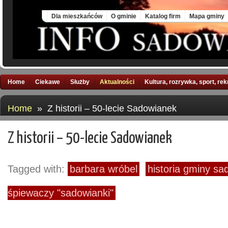
Sat, 8 Aug 2026
Dla mieszkańców
O gminie
Katalog firm
Mapa gminy
Home
Ciekawe
Służby
Aktualności
Kultura, rozrywka, sport, re
Home
» Z historii – 50-lecie Sadowianek
Z historii – 50-lecie Sadowianek
Tagged with:
barbara wróbel
historia gminy s
śpiewaczy "sadowianki"