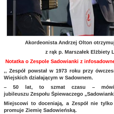
Akordeonista Andrzej Olton otrzym
z rąk p. M
arszałek Elżbiety 
Notatka o Zespole Sadowianki z infosadown
,, Zespół powstał w 1973 roku przy ówcz
Wiejskich działającym w Sadownem.
– 50 lat, to szmat czasu – mówi
jubileuszu
Zespołu Śpiewaczego „Sadowianki
Miejscowi to doceniają, a Zespół nie tylko 
promuje
Ziemię Sadowieńską.