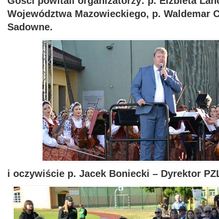
Gości powitali organizatorzy: p. Elżbieta La
Województwa Mazowieckiego,
p.
Waldemar C
Sadowne.
i oczywiście p. Jacek Boniecki – Dyrektor P