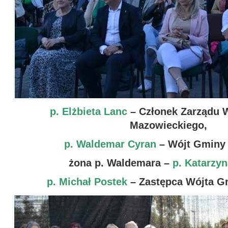
p.
Elżbieta Lanc
–
Członek Zarządu 
Mazowieckiego,
p. Waldemar Cyran
– Wójt Gminy
żona p. Waldemara –
p. Katarzy
p. Michał Postek
– Z
astępca Wójta Gm