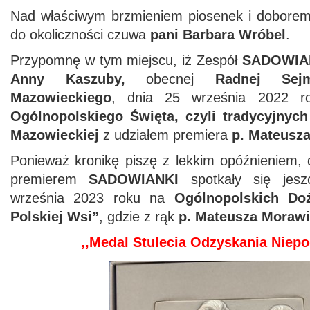
Nad właściwym brzmieniem piosenek i doborem
do okoliczności czuwa
pani Barbara Wróbel
.
Przypomnę w tym miejscu, iż Zespół
SADOWIA
Anny Kaszuby,
obecnej
Radnej Sej
Mazowieckiego
, dnia 25 września 2022 ro
Ogólnopolskiego Święta, czyli tradycyjnyc
Mazowieckiej
z udziałem premiera
p. Mateusz
Ponieważ kronikę piszę z lekkim opóźnieniem,
premierem
SADOWIANKI
spotkały się jes
września 2023 roku na
Ogólnopolskich D
Polskiej Wsi”
, gdzie z rąk
p. Mateusza Moraw
,,Medal Stulecia Odzyskania Niepo