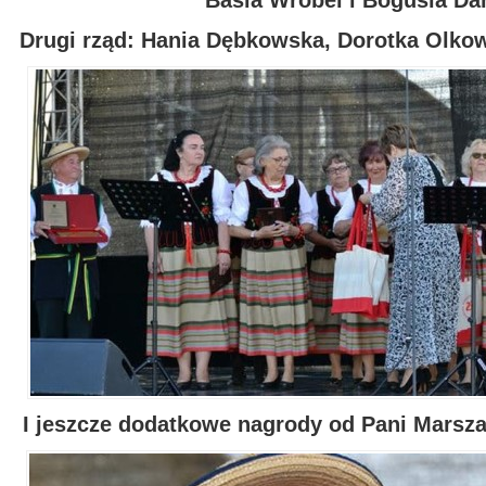
Basia Wróbel i Bogusia Da
Drugi rząd: Hania Dębkowska, Dorotka Olko
I jeszcze dodatkowe nagrody od Pani Marsza