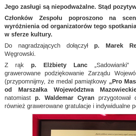
Jego zasługi są niepodważalne. Stąd pozytyw
Członków Zespołu poproszono na scenę
wyróżnienia od organizatorów tego spotkani
w sferze kultury.
Do nagradzających dołączył
p. Marek Re
Węgrowski.
Z rąk
p. Elżbiety Lanc
„Sadowianki” o
grawerowane podziękowanie Zarządu Wojewó
(przypomnijmy, że medal pamiątkowy
„Pro Mas
od Marszałka Województwa Mazowieck
natomiast
p. Waldemar Cyran
przygotował d
również grawerowane gratulacje i indywidualne 