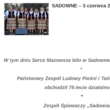
SADOWNE –
3 czerwca 2
W tym dniu Serce Mazowsza bi
ł
o w Sadowne
*
Państwowy Zespół Ludowy Pieśni i Ta
obchodził 75-lecie działalno
*
Zespół Śpiewaczy „Sadowia