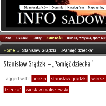
Sun, 9 Aug 2026
Dla mieszkańców
O gminie
Katalog firm
Mapa gminy
Home
Ciekawe
Służby
Aktualności
Kultura, rozrywka, sport, re
Home
» Stanisław Grądzki – „Pamięć dziecka”
Stanisław Grądzki – „Pamięć dziecka”
Tagged with:
poezja
stanisław grądzki
wiersz
dziecka"
wiesław maliszewski