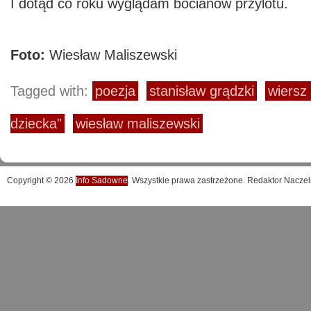
I dotąd co roku wyglądam bocianów przylotu.
Foto:
Wiesław Maliszewski
Tagged with:
poezja
stanisław grądzki
wiersz
dziecka"
wiesław maliszewski
Copyright © 2026
Info Sadowne
. Wszystkie prawa zastrzeżone. Redaktor Naczel