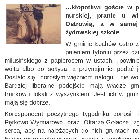
…kłopotliwi goście w pa
nurskiej, pranie u w
Ostrowią, a w samej
żydowskiej szkole.
W gminie Łochów ostro z
paleniem tytoniu przez dzi
milusińskiego z papierosem w ustach, „powin
wójta albo do sołtysa, a przynajmniej podać j
Dostało się i dorosłym więźniom nałogu – nie wol
Bardziej liberalne podejście mają władze 
trunków i lokali z wyszynkiem. Jest ich w gmi
mają się dobrze.
Korespondent poczytnego tygodnika donosi, 
Pętkowo-Wymiarowo oraz Ołtarze-Gołacze zg
serca, aby na należących do nich gruntach roz