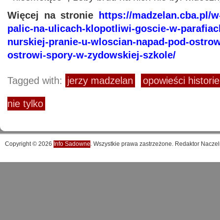
Więcej na stronie
https://madzelan.cba.pl/
palic-na-ulicach-klopotliwi-goscie-w-parafiach
nurskiej-pranie-u-wloscian-napad-pod-ostro
ostrowi-spory-w-zydowskiej-szkole/
Tagged with:
jerzy madzelan
opowieści histori
nie tylko
Copyright © 2026
Info Sadowne
. Wszystkie prawa zastrzeżone. Redaktor Naczel