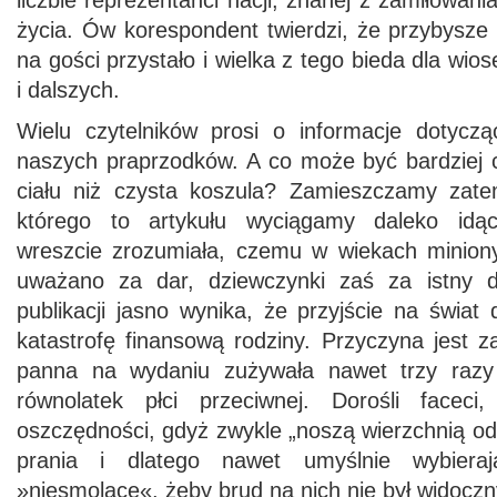
liczbie reprezentanci nacji, znanej z zamiłowan
życia. Ów korespondent twierdzi, że przybysze 
na gości przystało i wielka z tego bieda dla wio
i dalszych.
Wielu czytelników prosi o informacje dotycz
naszych praprzodków. A co może być bardziej c
ciału niż czysta koszula? Zamieszczamy zate
którego to artykułu wyciągamy daleko idąc
wreszcie zrozumiała, czemu w wiekach minion
uważano za dar, dziewczynki zaś za istny d
publikacji jasno wynika, że przyjście na świat
katastrofę finansową rodziny. Przyczyna jest z
panna na wydaniu zużywała nawet trzy razy 
równolatek płci przeciwnej. Dorośli facec
oszczędności, gdyż zwykle „noszą wierzchnią od
prania i dlatego nawet umyślnie wybieraj
»niesmolące«, żeby brud na nich nie był widoczn