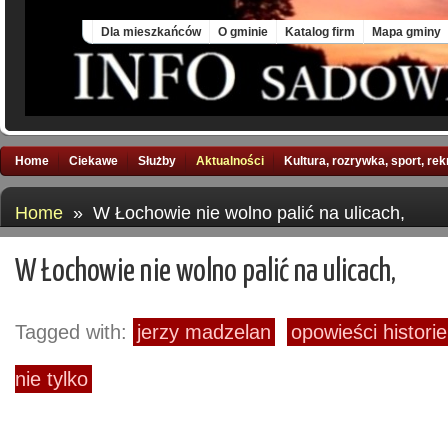
Thu, 6 Aug 2026
Dla mieszkańców
O gminie
Katalog firm
Mapa gminy
Home
Ciekawe
Służby
Aktualności
Kultura, rozrywka, sport, re
Home
» W Łochowie nie wolno palić na ulicach,
W Łochowie nie wolno palić na ulicach,
Tagged with:
jerzy madzelan
opowieści histori
nie tylko